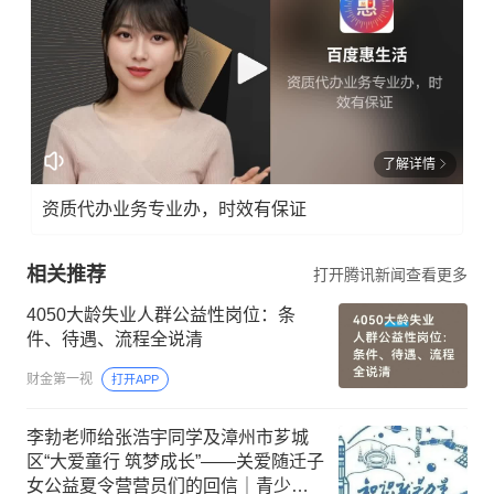
了解详情
资质代办业务专业办，时效有保证
相关推荐
打开腾讯新闻查看更多
4050大龄失业人群公益性岗位：条
件、待遇、流程全说清
财金第一视
打开APP
李勃老师给张浩宇同学及漳州市芗城
区“大爱童行 筑梦成长”——关爱随迁子
女公益夏令营营员们的回信｜青少年