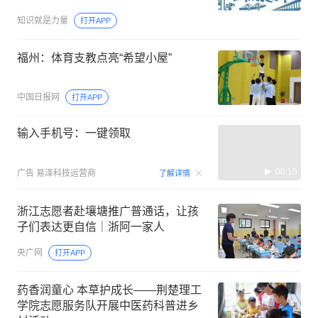
科普阅读行动
知识就是力量
打开APP
福州：体育支教点亮“希望小屋”
中国日报网
打开APP
输入手机号：一键领取
00:15
广告
易泽科技运营商
了解详情
浙江志愿者赴壤塘推广普通话，让孩
子们表达更自信｜浙阿一家人
央广网
打开APP
药香润童心 本草护成长——荆楚理工
学院志愿服务队开展中医药科普进乡