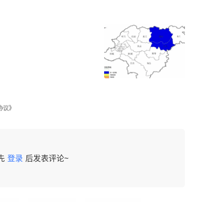
协议》
先
登录
后发表评论~