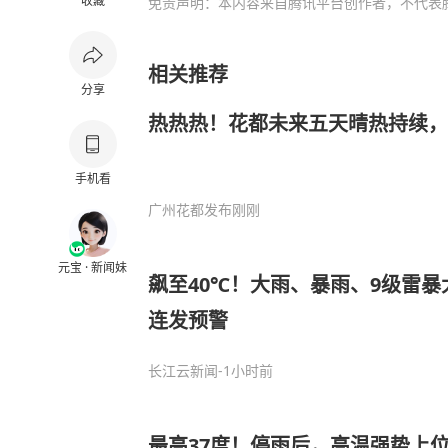
收藏
免责声明：本内容来自腾讯平台创作者，不代表
相关推荐
分享
热热热！花都未来五天晴热持续，
手机看
广州花都发布
刚刚
元宝 · 新闻妹
飙至40℃！大雨、暴雨、9级雷
连发预警
长江云新闻
-1小时前
最高37度！停雨后，高温强势上