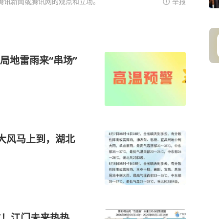
腾讯新闻或腾讯网的观点和立场。
举报
局地雷雨来“串场”
暴大风马上到，湖北
位！江门未来热热