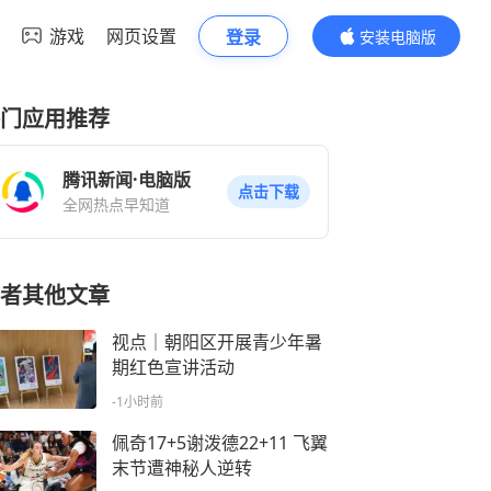
游戏
网页设置
登录
安装电脑版
内容更精彩
门应用推荐
腾讯新闻·电脑版
点击下载
全网热点早知道
者其他文章
视点｜朝阳区开展青少年暑
期红色宣讲活动
-1小时前
佩奇17+5谢泼德22+11 飞翼
末节遭神秘人逆转