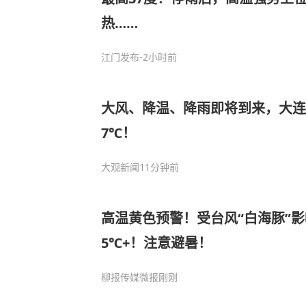
热……
江门发布
-2小时前
大风、降温、降雨即将到来，大连
7℃！
大观新闻
11分钟前
高温黄色预警！受台风“白海豚”
5℃+！注意避暑！
柳报传媒微报
刚刚