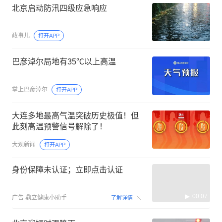
北京启动防汛四级应急响应
政事儿
打开APP
巴彦淖尔局地有35℃以上高温
掌上巴彦淖尔
打开APP
大连多地最高气温突破历史极值！但
此刻高温预警信号解除了！
大观新闻
打开APP
身份保障未认证；立即点击认证
00:07
广告
鼎立健康小助手
了解详情