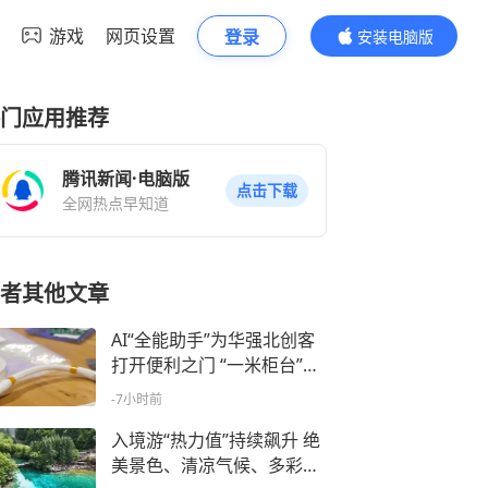
游戏
网页设置
登录
安装电脑版
内容更精彩
门应用推荐
腾讯新闻·电脑版
点击下载
全网热点早知道
者其他文章
AI“全能助手”为华强北创客
打开便利之门 “一米柜台”从
交易空间升级为创新体验空
-7小时前
间
入境游“热力值”持续飙升 绝
美景色、清凉气候、多彩民