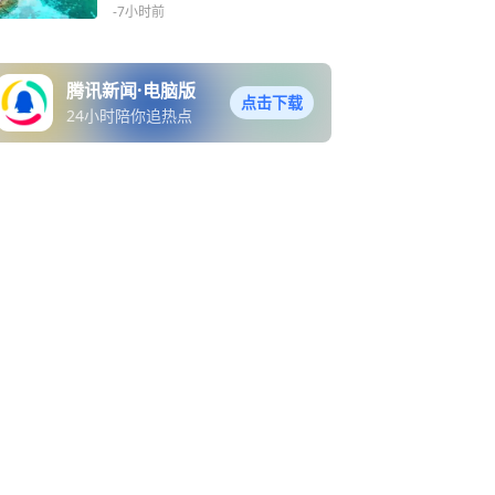
俗……海外游客沉浸体验
-7小时前
腾讯新闻·电脑版
点击下载
24小时陪你追热点