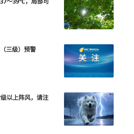
7～39℃，局部可
（三级）预警
7级以上阵风，请注