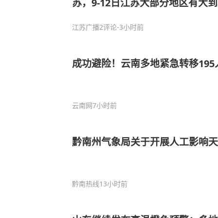
苏，9-12日江苏大部分地区有大
大暴雨，并将持续有大风天气
江苏广播
2评论
-3小时前
成功避险！云南多地紧急转移195
云南网
7小时前
黔南州气象局关于开展人工影响天
黔南热线
13小时前