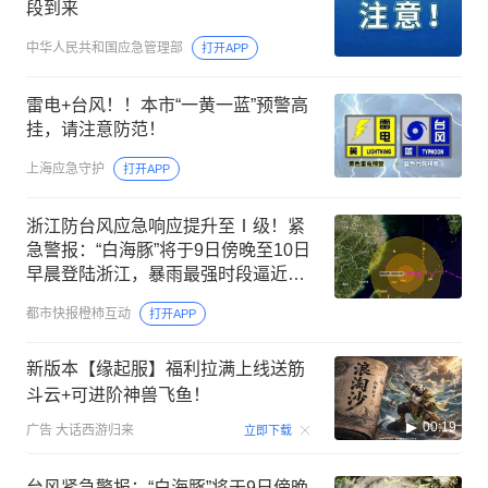
段到来
中华人民共和国应急管理部
打开APP
雷电+台风！！本市“一黄一蓝”预警高
挂，请注意防范！
上海应急守护
打开APP
浙江防台风应急响应提升至Ⅰ级！紧
急警报：“白海豚”将于9日傍晚至10日
早晨登陆浙江，暴雨最强时段逼近，
局部特大暴雨
都市快报橙柿互动
打开APP
新版本【缘起服】福利拉满上线送筋
斗云+可进阶神兽飞鱼！
00:19
广告
大话西游归来
立即下载
台风紧急警报：“白海豚”将于9日傍晚