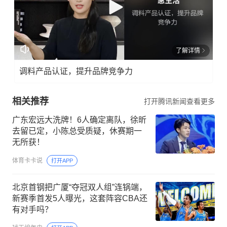
了解详情
调料产品认证，提升品牌竞争力
相关推荐
打开腾讯新闻查看更多
广东宏远大洗牌！6人确定离队，徐昕
去留已定，小陈总受质疑，休赛期一
无所获！
体育卡卡说
打开APP
北京首钢把广厦“夺冠双人组”连锅端，
新赛季首发5人曝光，这套阵容CBA还
有对手吗？