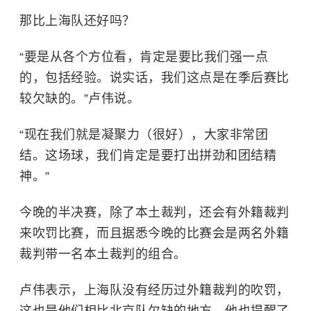
那比上海队还好吗？
“要是从各个方位看，肯定是要比我们强一点
的，包括经验。说实话，我们这点是在季后赛比
较欠缺的。”卢伟说。
“现在我们就是凝聚力（很好），大家非常团
结。这场球，我们肯定是要打出拼劲和团结精
神。”
今晚的半决赛，除了本土裁判，还会有外籍裁判
来吹罚比赛，而且据悉今晚的比赛会是两名外籍
裁判带一名本土裁判的组合。
卢伟表示，上海队没有经历过外籍裁判的吹罚，