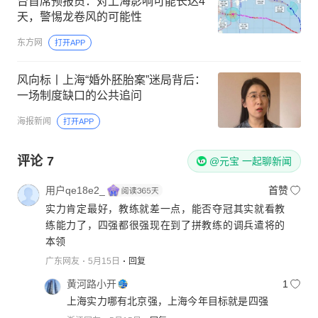
台首席预报员：对上海影响可能长达4
天，警惕龙卷风的可能性
东方网
打开APP
风向标丨上海“婚外胚胎案”迷局背后：
一场制度缺口的公共追问
海报新闻
打开APP
评论
7
@元宝 一起聊新闻
用户qe18e2_
首赞
实力肯定最好，教练就差一点，能否夺冠其实就看教
练能力了，四强都很强现在到了拼教练的调兵遣将的
本领
广东网友
5月15日
回复
黄河路小开
1
上海实力哪有北京强，上海今年目标就是四强