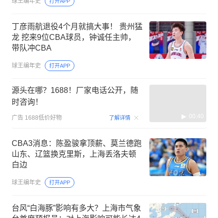
球王编年史
打开APP
丁彦雨航退役4个月就搞大事！ 贵州猛
龙 挖来9位CBA球员，钟诚任主帅，
带队冲CBA
球王编年史
打开APP
源头在哪？1688！厂家电话公开，随
时咨询！
00:40
广告
1688低价好物
了解详情
CBA3消息：陈盈骏拿顶薪、莫兰德跑
山东、辽篮换克里斯，上海丢洛夫顿
白边
球王编年史
打开APP
台风“白海豚”影响有多大？上海市气象