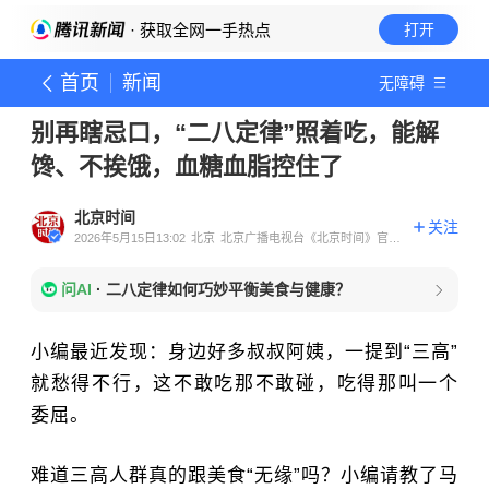
· 获取全网一手热点
打开
首页
新闻
无障碍
别再瞎忌口，“二八定律”照着吃，能解
馋、不挨饿，血糖血脂控住了
北京时间
关注
2026年5月15日13:02
北京
北京广播电视台《北京时间》官方
账号
问AI
·
二八定律如何巧妙平衡美食与健康？
小编最近发现：身边好多叔叔阿姨，一提到“三高”
就愁得不行，这不敢吃那不敢碰，吃得那叫一个
委屈。
难道三高人群真的跟美食“无缘”吗？小编请教了马