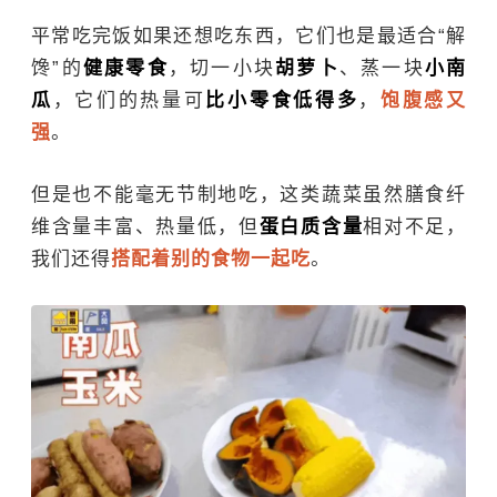
平常吃完饭如果还想吃东西，它们也是最适合“解
馋”的
健康零食
，切一小块
胡萝卜
、蒸一块
小南
瓜
，它们的热量可
比小零食低得多
，
饱腹感又
强
。
但是也不能毫无节制地吃，这类蔬菜虽然膳食纤
维含量丰富、热量低，但
蛋白质含量
相对不足，
我们还得
搭配着别的食物一起吃
。