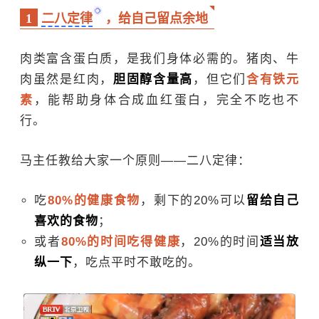
1
二八定律
，给自己留点余地
肉类富含蛋白质，是我们身体必需的。猪肉、牛
肉虽然是红肉，
胆固醇
含量高
，但它们
含有铁元
素
，能帮助身体合成血红蛋白，完全不吃也不
行。
马主任教给大家一个原则——二八定律：
吃
80%的健康食物
，剩下的20%可以
留给自己
喜欢的食物
；
或者
80%的时间吃得健康
，20%的时间
适当放
纵一下
，吃点平时不敢吃的。