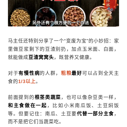
马主任还特别分享了一个“变废为宝”的小妙招：家
里做豆浆剩下的豆渣别扔，加点玉米面、白面，
就能做成
豆渣窝窝头
，既营养又健康。
对于
有慢性病
的人群，
粗粮
最好
可以占到全天主
食的
1/3以上
。
前面提到的
根茎类蔬菜
，也可以像杂豆类一样，
和主食做在一起
，比如
小米
南瓜饭、土豆焖饭
等。但要记住：南瓜、土豆要
代替一部分主食
，
而不是把它们当蔬菜吃。