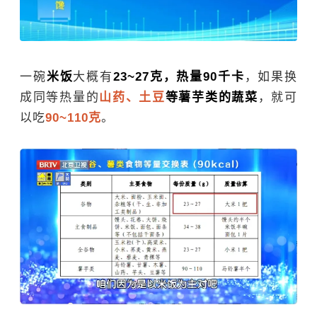
一碗
米饭
大概有
23~27克，热量90千卡
，如果换
成同等热量的
山药
、土豆
等薯芋类的蔬菜
，就可
以吃
90~110克
。