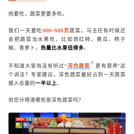
肉要吃，蔬菜更要多吃。
我们一天要吃
300~500克
蔬菜。马主任有时候还
会把蔬菜当水果吃，比如西红柿、黄瓜、柿子
椒、
青萝卜
，
热量比水果低得多
。
不知道大家有没有听过
“
深色蔬菜
更有营养”这
个说法？专家建议，深色蔬菜最好占到一天蔬菜
摄入总量的
一半以上
。
但您分得清哪些是深色蔬菜吗？