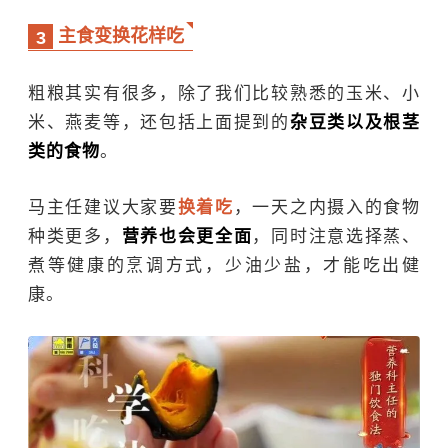
主食变换花样吃
3
粗粮其实有很多，除了我们比较熟悉的玉米、小
米、燕麦等，还包括上面提到的
杂豆类以及根茎
类的食物
。
马主任建议大家要
换着吃
，一天之内摄入的食物
种类更多，
营养也会更全面
，同时注意选择蒸、
煮等健康的烹调方式，少油少盐，才能吃出健
康。