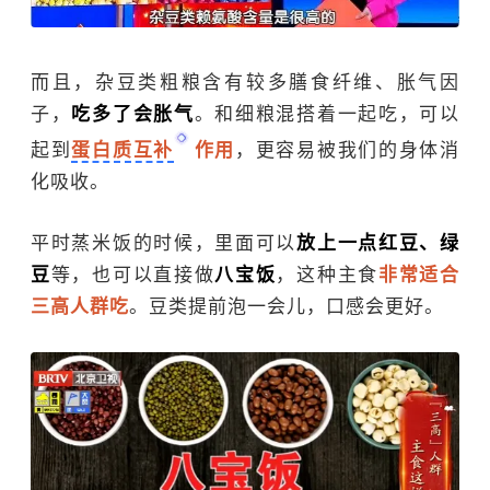
而且，杂豆类粗粮含有较多膳食纤维、胀气因
子，
吃多了会胀气
。和细粮混搭着一起吃，可以
起到
蛋白质互补
作用
，更容易被我们的身体消
化吸收。
平时蒸米饭的时候，里面可以
放上一点红豆、绿
豆
等，也可以直接做
八宝饭
，这种主食
非常适合
三高人群吃
。豆类提前泡一会儿，口感会更好。