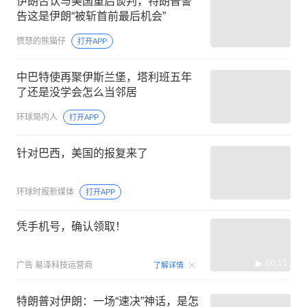
伊朗否认与美国重启谈判，特朗普警
告这是伊朗“被斩首前最后机会”
愤怒的熊猫仔
打开APP
中巴特使再聚伊斯兰堡，塔利班五年
了还是没学会怎么当邻居
环球局内人
打开APP
针对巴西，美国的报复来了
环球时报新媒体
打开APP
凭手机号，确认领取！
00:15
广告
易泽科技运营商
了解详情
特朗普对伊朗：一场“速决”神话，是怎