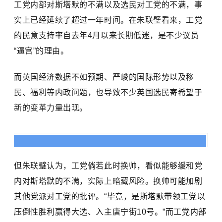
工党内部对斯塔默的不满以及选民对工党的不满，事
实上已经延续了超过一年时间。在朱联璧看来，工党
的民意支持率自去年4月以来长期低迷，是不少议员
“逼宫”的理由。
而英国经济数据不如预期、严峻的国际形势以及移
民、福利等内政问题，也导致不少英国选民寄希望于
新的变革力量出现。
能
但朱联璧认为，工党倘若此时换帅，看似能够缓和党
内对斯塔默的不满，实际上暗藏风险。换帅可能加剧
其他党派对工党的批评。“毕竟，是斯塔默带领工党以
压倒性胜利赢得大选、入主唐宁街10号。”而工党内部