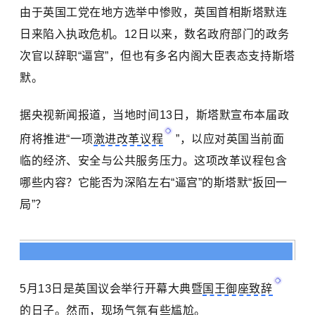
由于英国工党在地方选举中惨败，英国首相斯塔默连
日来陷入执政危机。12日以来，数名政府部门的政务
次官以辞职“逼宫”，但也有多名内阁大臣表态支持斯塔
默。
据央视新闻报道，当地时间13日，斯塔默宣布本届政
府将推进“一项
激进改革议程
”，以应对英国当前面
临的经济、安全与公共服务压力。这项改革议程包含
哪些内容？它能否为深陷左右“逼宫”的斯塔默“扳回一
局”？
改
5月13日是英国议会举行开幕大典暨
国王御座致辞
的日子。然而，现场气氛有些尴尬。