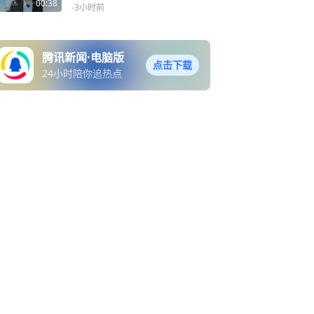
四周岁未成年人严重暴力犯
00:38
-3小时前
罪核准追诉案件若干问题的
规定》发布
腾讯新闻·电脑版
点击下载
24小时陪你追热点