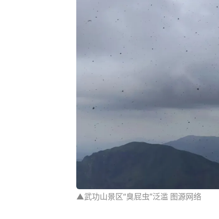
▲武功
山景区“臭屁虫”泛滥
图源网络