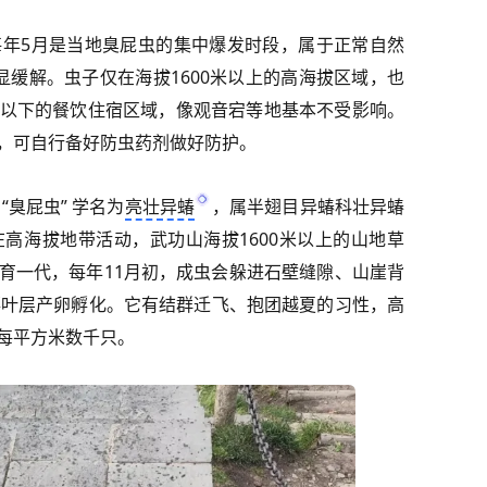
年5月是当地臭屁虫的集中爆发时段，属于正常自然
显缓解。虫子仅在海拔1600米以上的高海拔区域，也
以下的餐饮住宿区域，像观音宕等地基本不受影响。
，可自行备好防虫药剂做好防护。
臭屁虫” 学名为
亮壮异蝽
，属半翅目异蝽科壮异蝽
高海拔地带活动，武功山海拔1600米以上的山地草
育一代，每年11月初，成虫会躲进石壁缝隙、山崖背
落叶层产卵孵化。它有结群迁飞、抱团越夏的习性，高
每平方米数千只。