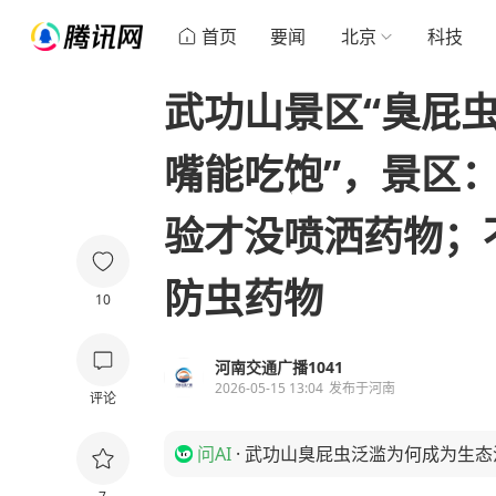
首页
要闻
北京
科技
武功山景区“臭屁虫
嘴能吃饱”，景区
验才没喷洒药物；
防虫药物
10
河南交通广播1041
2026-05-15 13:04
发布于
河南
评论
问AI
·
武功山臭屁虫泛滥为何成为生态