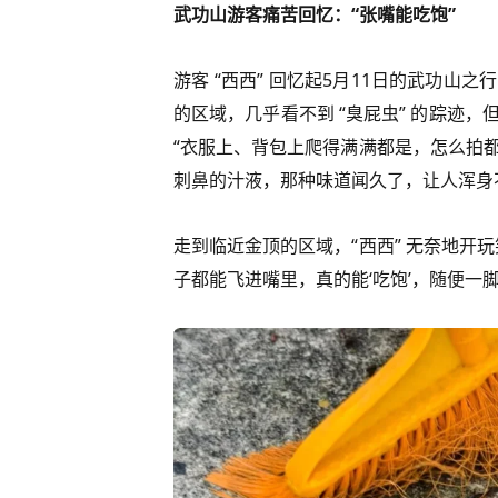
武功山游客痛苦回忆：“张嘴能吃饱”
游客 “西西” 回忆起5月11日的武功
的区域，几乎看不到 “臭屁虫” 的踪迹
“衣服上、背包上爬得满满都是，怎么拍
刺鼻的汁液，那种味道闻久了，让人浑身
走到临近金顶的区域，“西西” 无奈地开
子都能飞进嘴里，真的能‘吃饱’，随便一