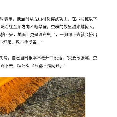
山之行时表示，他当时从龙山村反穿武功山，在吊马桩以下
，但随着往金顶方向不断攀登，虫群的数量越来越惊人。
都拍不完，地面上更是遍布虫尸，一脚踩下去就会挤出
不舒服、忍不住反胃。”
玩笑说，自己当时根本不敢开口说话，“只要敢张嘴，虫
脚踩下去，踩死3、4只都不是问题。”