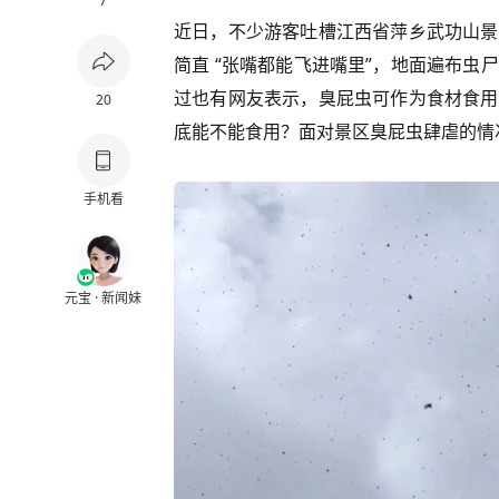
7
近日，不少游客吐槽江西省萍乡武功山景
简直 “张嘴都能飞进嘴里”，地面遍布
过也有网友表示，臭屁虫可作为食材食用
20
底能不能食用？面对景区臭屁虫肆虐的情
手机看
元宝 · 新闻妹