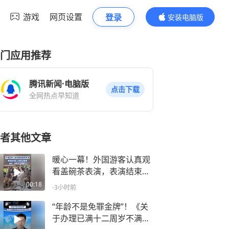
游戏
网页设置
登录
安装电脑版
内容更精彩
门应用推荐
腾讯新闻·电脑版
点击下载
全网热点早知道
者其他文章
暖心一幕！外国游客认真观
看盖碗茶表演，表演结束后
立即起身鼓掌，网友：传统
00:18
-3小时前
文化的魅力！
“年龄不是免罪金牌”！《关
于办理已满十二周岁不满十