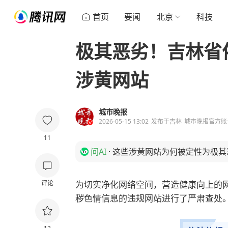
首页
要闻
北京
科技
极其恶劣！吉林省依法
涉黄网站
城市晚报
2026-05-15 13:02
发布于
吉林
城市晚报官方账
11
问AI
·
这些涉黄网站为何被定性为极其
评论
为切实净化网络空间，营造健康向上的
秽色情信息的违规网站进行了严肃查处