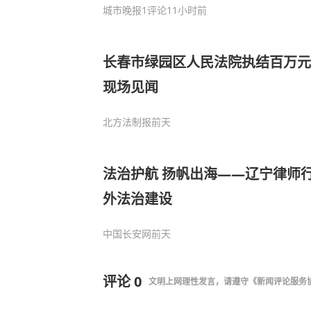
城市晚报
1评论
11小时前
长春市绿园区人民法院执结百万元
现场见闻
北方法制报
前天
法治护航 扬帆出海——辽宁律师
外法治建设
中国长安网
前天
评论
0
文明上网理性发言，请遵守
《新闻评论服务