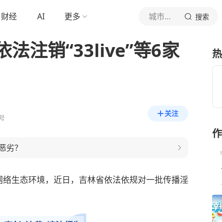
财经
AI
更多
城市晚报
搜索
注销“33live”等6家
热
关注
号
作
恶劣？
网络生态环境，近日，吉林省依法依规对一批传播淫
。