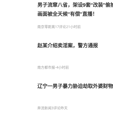
男子流窜八省，架设9套“改装”
画面被全天候“有偿”直播！
南京零距离
17评论
21小时前
赵某介绍卖淫案，警方通报
南方都市报
-4小时前
辽宁一男子暴力胁迫劫取外婆财物
奔流新闻
3评论
昨天