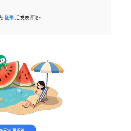
先
登录
后发表评论~
@元宝 写评论