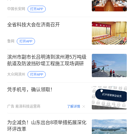
中国长安网
打开APP
全省科技大会在济南召开
鲁网
打开APP
滨州市副市长吕明涛到滨州港5万吨级
航道及防波挡砂堤工程施工现场调研
大众网滨州
打开APP
凭手机号，确认领取！
00:15
广告
易泽科技运营商
了解详情
为企减负！山东出台8项举措拓展深化
环评改革