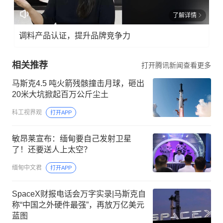
了解详情
调料产品认证，提升品牌竞争力
相关推荐
打开腾讯新闻查看更多
马斯克4.5 吨火箭残骸撞击月球，砸出
20米大坑掀起百万公斤尘土
科工视界观
打开APP
敏昂莱宣布：缅甸要自己发射卫星
了！还要送人上太空？
缅甸中文君
打开APP
SpaceX财报电话会万字实录|马斯克自
称“中国之外硬件最强”，再放万亿美元
蓝图