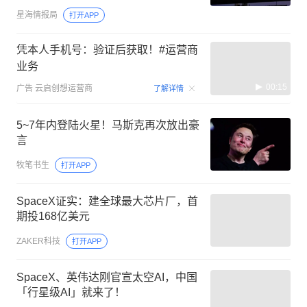
星海情报局
打开APP
凭本人手机号：验证后获取！#运营商
业务
00:15
广告
云启创想运营商
了解详情
5~7年内登陆火星！马斯克再次放出豪
言
牧笔书生
打开APP
SpaceX证实：建全球最大芯片厂，首
期投168亿美元
ZAKER科技
打开APP
SpaceX、英伟达刚官宣太空AI，中国
「行星级AI」就来了！