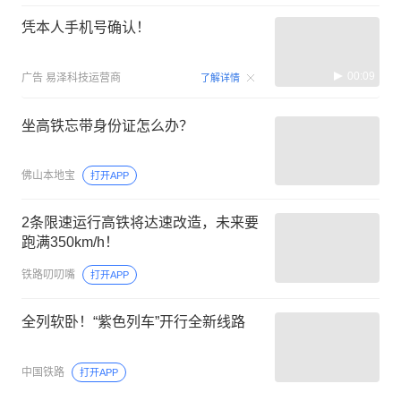
凭本人手机号确认！
00:09
广告
易泽科技运营商
了解详情
坐高铁忘带身份证怎么办？
佛山本地宝
打开APP
2条限速运行高铁将达速改造，未来要
跑满350km/h！
铁路叨叨嘴
打开APP
全列软卧！“紫色列车”开行全新线路
中国铁路
打开APP