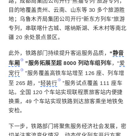
路；成都局集团公司开行“熊猫专列”旅游专列，
目的地覆盖贵州、云南、山东等 30 多个旅游胜
地；乌鲁木齐局集团公司开行“新东方列车”旅游
专列，串联喀什古城、
喀纳斯湖
、
禾木村
等南北
疆 20 余处景点景区。
此外，铁路部门持续提升客运服务品质，
“
静音
车厢
”服务拓展至超 8000 列动车组列车
，“
爱
宠行
”服务覆盖高铁车站增至 126 座、列车增
至 265 趟，“
轻装行
”服务试点覆盖 111 座车
站。全国 120 个车站实现联程票旅客站内便捷
换乘，49 个车站实现铁路到达旅客乘坐地铁免
安检。
下一步，铁路部门将聚焦服务经济社会发展，密
切关注客流变化情况，动态优化列车开行方案，