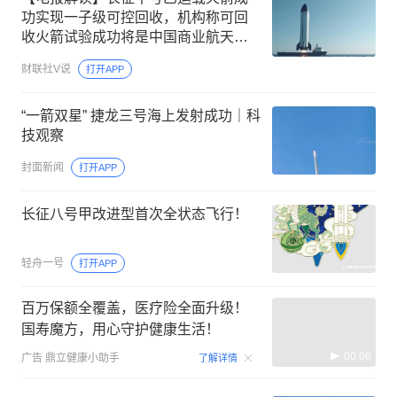
功实现一子级可控回收，机构称可回
收火箭试验成功将是中国商业航天的
重要技术拐点，这家公司曾联合中标
财联社V说
打开APP
海上回收船项目
“一箭双星” 捷龙三号海上发射成功｜科
技观察
封面新闻
打开APP
长征八号甲改进型首次全状态飞行！
轻舟一号
打开APP
百万保额全覆盖，医疗险全面升级！
国寿魔方，用心守护健康生活！
00:06
广告
鼎立健康小助手
了解详情