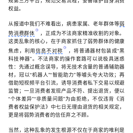
规第三方平台，规范交易流程，妥善维护自身消费
权益。
从报道中我们不难看出，
病患家属、老年群体等
弱
势消费群体
，正成为不法商家精准收割的对象。
这类乱象的核心，在于商家抓住了弱势群体的健康
焦虑，利用
信息不对称
，将普通器材包装成“黑
科技神器”。不法商家的操作套路可以说极具迷惑
性：先通过概念误导，将无技术含量的普通辅助器
材，冠以“机器人”“智能助力”等噱头夸大功效；再
借助短视频平台引流，诱导消费者私下交易以规避
监管；一旦消费者发现产品不符、提出退货，便以
“个体差异”“非质量问题”为由拒绝，不仅违背《消
费者权益保护法》中七日无理由退货的相关规定，
更是将弱势消费者的信任弃之不顾。
当然，这种乱象的发生根源不仅在于商家的唯利是