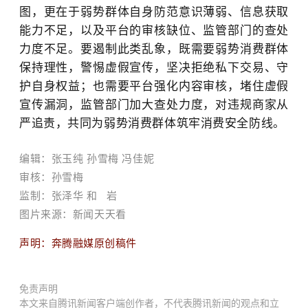
图，更在于弱势群体自身防范意识薄弱、信息获取
能力不足，以及平台的审核缺位、监管部门的查处
力度不足。要遏制此类乱象，既需要弱势消费群体
保持理性，警惕虚假宣传，坚决拒绝私下交易、守
护自身权益；也需要平台强化内容审核，堵住虚假
宣传漏洞，监管部门加大查处力度，对违规商家从
严追责，共同为弱势消费群体筑牢消费安全防线。
编辑：张玉纯 孙雪梅
冯佳妮
审核：孙雪梅
监制：张泽华
和 岩
图片来源：新闻天天看
声明：奔腾融媒原创稿件
免责声明
本文来自腾讯新闻客户端创作者，不代表腾讯新闻的观点和立