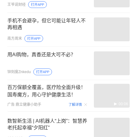
王爷说财经
打开APP
手机不会避孕，但它可能让年轻人不
再相遇
南方周末
打开APP
用AI购物，真香还是大可不必？
锌刻度Znkedu
打开APP
百万保额全覆盖，医疗险全面升级！
国寿魔方，用心守护健康生活！
00:06
广告
鼎立健康小助手
了解详情
数智新生活 | AI机器人“上岗”：智慧养
老托起幸福“夕阳红”