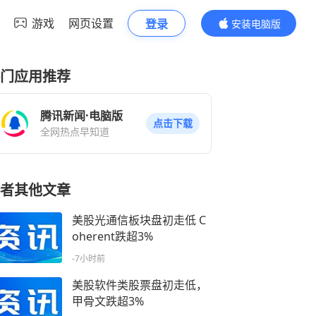
游戏
网页设置
登录
安装电脑版
内容更精彩
门应用推荐
腾讯新闻·电脑版
点击下载
全网热点早知道
者其他文章
美股光通信板块盘初走低 C
oherent跌超3%
-7小时前
美股软件类股票盘初走低，
甲骨文跌超3%