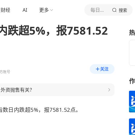
财经
AI
更多
每日经济新闻
搜索
内跌超5%，报7581.52
热
关注
方账号
作
否与外资抛售有关？
指数日内跌超5%，报7581.52点。