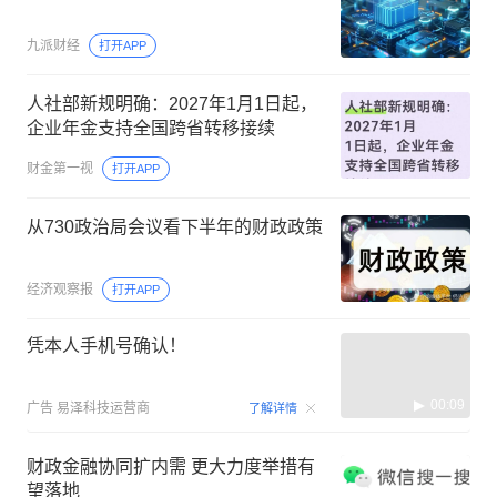
九派财经
打开APP
人社部新规明确：2027年1月1日起，
企业年金支持全国跨省转移接续
财金第一视
打开APP
从730政治局会议看下半年的财政政策
经济观察报
打开APP
凭本人手机号确认！
00:09
广告
易泽科技运营商
了解详情
财政金融协同扩内需 更大力度举措有
望落地