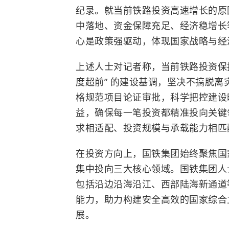
纪录。就当前铁路投资高速增长的原
中落地、资金保障充足、经济稳增长
心是政策强驱动，体现国家战略与经
上述人士对记者称，当前铁路投资保
度超前” 的建设基调，坚决不搞脱离
格规范项目论证审批，科学把控建设
益，确保每一笔投资都精准投向关键
求相适配、投资规模与承载能力相匹
在投资方向上，国铁集团始终聚焦国家
集中投向三大核心领域。国铁集团人
包括沿边沿海沿江、西部陆海新通道
能力，助力构建安全高效的国家综合立
展。