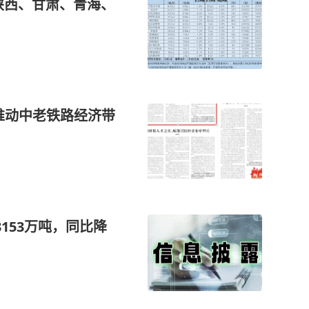
（陕西、甘肃、青海、
步推动中老铁路经济带
153万吨，同比降