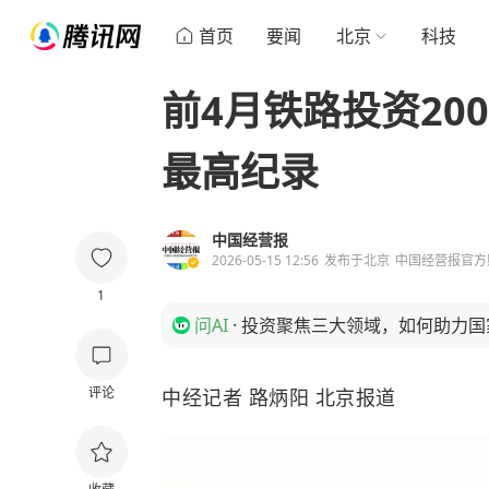
首页
要闻
北京
科技
前4月铁路投资20
最高纪录
中国经营报
2026-05-15 12:56
发布于
北京
中国经营报官方
1
问AI
·
投资聚焦三大领域，如何助力国
评论
中经记者 路炳阳 北京报道