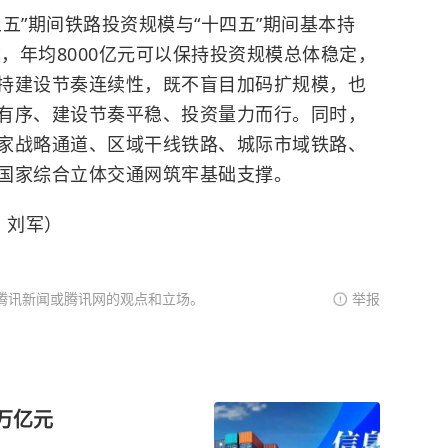
五”期间铁路投资规模与“十四五”期间基本持
称，年均8000亿元可以保持投资规模总体稳定，
持建设节奏连续性，既不盲目加码扩规模，也
有序、建设节奏平稳、投资量力而行。同时，
家战略通道、区域干线铁路、城际市域铁路、
国家综合立体交通网筑牢基础支撑。
：刘军）
腾讯新闻或腾讯网的观点和立场。
举报
万亿元