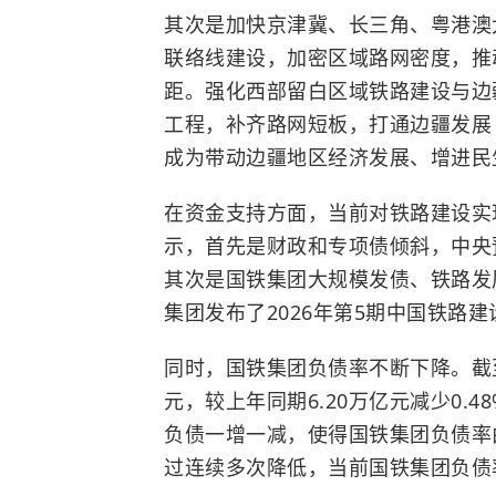
其次是加快京津冀、长三角、粤港澳
联络线建设，加密区域路网密度，推动
距。强化西部留白区域铁路建设与边
工程，补齐路网短板，打通边疆发展 
成为带动边疆地区经济发展、增进民生
在资金支持方面，当前对铁路建设实
示，首先是财政和专项债倾斜，中央
其次是国铁集团大规模发债、铁路发展
集团发布了2026年第5期中国铁路
同时，国铁集团负债率不断下降。截至2
元，较上年同期6.20万亿元减少0.
负债一增一减，使得国铁集团负债率由20
过连续多次降低，当前国铁集团负债