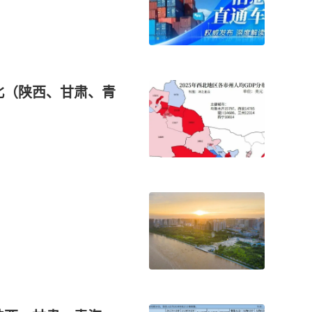
西北（陕西、甘肃、青