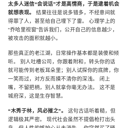
太多人迷信“会说话”才是高情商，于是逮着机会
就想表现。
结果往往是说多错多，不经意间就
得罪了人，甚至给自己埋下了雷。 心理学上的
“
乔哈里视窗
”告诉我们，公开自己的信息越少，
被攻击的面积就越小。
那些真正的老江湖，日常操作基本都是装傻和倾
听。 别人吐槽公司，你跟着附和，转头你的话
就可能传到老板耳朵里；别人试探你的底牌，你
一笑而过，对方反而摸不清你的深浅。 闭上
嘴，不留把柄，别人就拿你毫无办法。 这不是
城府深，这是生存智慧。
“木秀于林，风必摧之”。
这句古话听着糙，但
逻辑极其严密。 现代社会虽然不提倡枪打出头