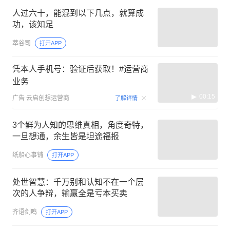
人过六十，能混到以下几点，就算成
功，该知足
萃谷司
打开APP
凭本人手机号：验证后获取！#运营商
业务
00:15
广告
云启创想运营商
了解详情
3个鲜为人知的思维真相，角度奇特，
一旦想通，余生皆是坦途福报
纸船心事铺
打开APP
处世智慧：千万别和认知不在一个层
次的人争辩，输赢全是亏本买卖
齐语剑鸣
打开APP