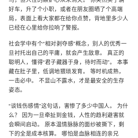
鸟，但人性的嫉妒心从未消失。 你突然买了辆
好车，升了个小职，或者在朋友圈晒了个高端
局，表面上看大家都在给你点赞，背地里多少人
已经在心里给你拉响了警报。
社会学中有个“相对剥夺感”概念，别人的优秀一
旦衬托出自己的平庸，就会产生敌意。 真正的
聪明人，懂得“君子藏器于身，待时而动”。 本事
藏在肚子里，低调地猥琐发育。 等时机成熟，
一击必中。 不显山不露水，才是最安全的生存
姿态。
“谈钱伤感情”这句话，害惨了多少中国人。 为什
么？ 因为一旦牵扯到金钱，人性的趋利避害就
会瞬间启动。 原本温情脉脉的面纱被撕下，剩
下的全是成本核算。 哪怕是血脉相连的亲兄