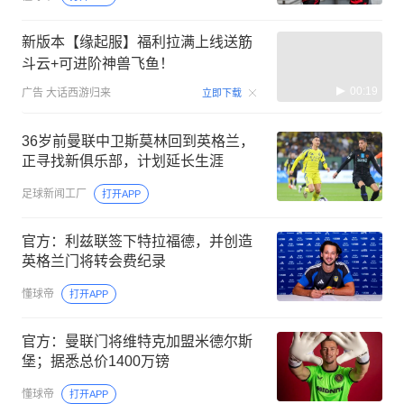
新版本【缘起服】福利拉满上线送筋
斗云+可进阶神兽飞鱼！
00:19
广告
大话西游归来
立即下载
36岁前曼联中卫斯莫林回到英格兰，
正寻找新俱乐部，计划延长生涯
足球新闻工厂
打开APP
官方：利兹联签下特拉福德，并创造
英格兰门将转会费纪录
懂球帝
打开APP
官方：曼联门将维特克加盟米德尔斯
堡；据悉总价1400万镑
懂球帝
打开APP