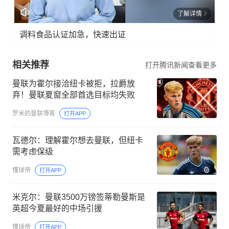
了解详情
调料食品认证加急，快速出证
相关推荐
打开腾讯新闻查看更多
曼联为霍尔接洽纽卡被拒，拉爵放
弃！曼联夏窗全部首选目标均失败
罗米的曼联博客
打开APP
瓦德尔：理解霍尔想去曼联，但纽卡
需考虑保级
懂球帝
打开APP
米克尔：曼联3500万镑签蒂勒曼斯是
英超今夏最好的中场引援
懂球帝
打开APP