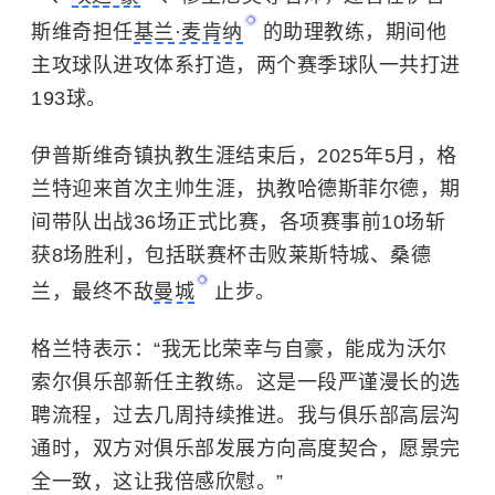
斯维奇担任
基兰·麦肯纳
的助理教练，期间他
主攻球队进攻体系打造，两个赛季球队一共打进
193球。
伊普斯维奇镇执教生涯结束后，2025年5月，格
兰特迎来首次主帅生涯，执教哈德斯菲尔德，期
间带队出战36场正式比赛，各项赛事前10场斩
获8场胜利，包括联赛杯击败莱斯特城、桑德
兰，最终不敌
曼城
止步。
格兰特表示：“我无比荣幸与自豪，能成为沃尔
索尔俱乐部新任主教练。这是一段严谨漫长的选
聘流程，过去几周持续推进。我与俱乐部高层沟
通时，双方对俱乐部发展方向高度契合，愿景完
全一致，这让我倍感欣慰。”