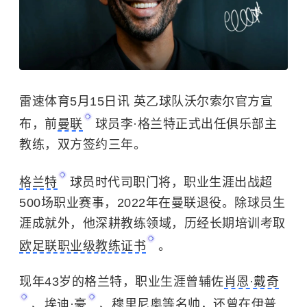
雷速体育5月15日讯 英乙球队沃尔索尔官方宣
布，前
曼联
球员李·格兰特正式出任俱乐部主
教练，双方签约三年。
格兰特
球员时代司职门将，职业生涯出战超
500场职业赛事，2022年在曼联退役。除球员生
涯成就外，他深耕教练领域，历经长期培训考取
欧足联职业级教练证书
。
现年43岁的格兰特，职业生涯曾辅佐
肖恩·戴奇
、
埃迪·豪
、穆里尼奥等名帅，还曾在伊普