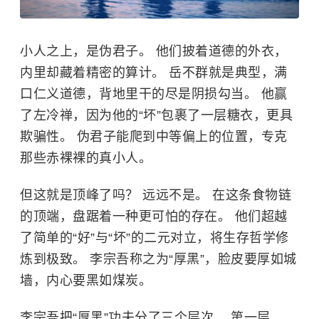
小人之上，是伪君子。 他们披着道德的外衣，
内里却藏着精密的算计。 岳不群就是典型，满
口仁义道德，背地里干的尽是阴损勾当。 他赢
了左冷禅，因为他的“坏”包裹了一层糖衣，更具
欺骗性。 伪君子能爬到中等偏上的位置，专克
那些赤裸裸的真小人。
但这就是顶峰了吗？ 远远不是。 在这条食物链
的顶端，盘踞着一种更可怕的存在。 他们超越
了简单的“好”与“坏”的二元对立，将生存哲学修
炼到极致。
李宗吾
称之为“厚黑”，脸皮要厚如城
墙，内心要黑如煤炭。
李宗吾把“厚黑”功夫分了三个层次。 第一层，