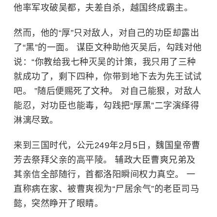
他率军攻破吴都，夫差自杀，越国终成霸主。
然而，他的“厚”只对敌人，对自己的功臣却露出
了“黑”的一面。 谋臣文种助他灭吴后，勾践对他
说：“你教给我七种灭吴的计策，我只用了三种
就成功了，剩下四种，你带到地下去为先王试试
吧。 ”随后便赐死了文种。 对自己能狠，对敌人
能忍，对功臣也能毒，勾践把“厚黑”二字演绎得
淋漓尽致。
来到三国时代，公元249年2月5日，魏国皇帝曹
芳去祭拜父亲的
高平陵
。 辅政大臣
曹爽
兄弟及
其亲信全部随行，首都洛阳瞬间权力真空。 一
直称病在家、被曹爽视为“尸居余气”的老臣
司马
懿
，突然睁开了眼睛。