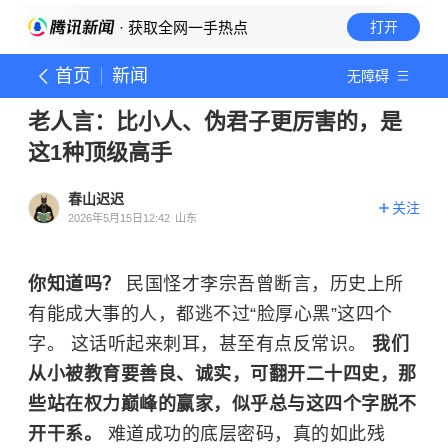
· 获取全网一手热点
打开
首页
新闻
无障碍
老人言：比小人、伪君子更厉害的，是
这1种顶级高手
春山迟迟
关注
2026年5月15日12:42
山东
你知道吗？
民国怪才李宗吾曾断言，历史上所
有能成大事的人，都逃不过“脸厚心黑”这四个
字。 这话听起来刺耳，甚至有点反常识。
我们
从小被教育要善良、诚实，可翻开二十四史，那
些站在权力巅峰的赢家，似乎总与这四个字脱不
开干系。
难道成功的底层密码，真的如此残