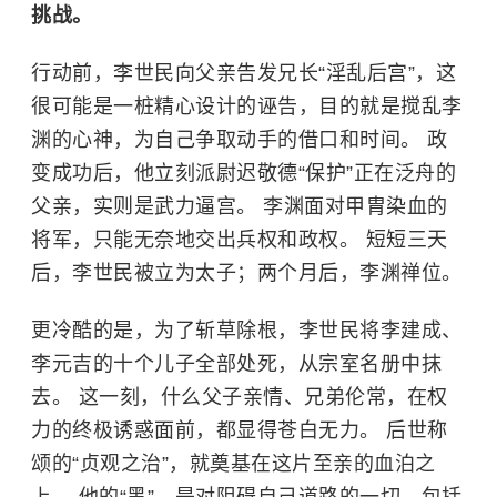
挑战。
行动前，
李世民
向父亲告发兄长“淫乱后宫”，这
很可能是一桩精心设计的诬告，目的就是搅乱
李
渊
的心神，为自己争取动手的借口和时间。 政
变成功后，他立刻派尉迟敬德“保护”正在泛舟的
父亲，实则是武力逼宫。 李渊面对甲胄染血的
将军，只能无奈地交出兵权和政权。 短短三天
后，李世民被立为太子；两个月后，李渊禅位。
更冷酷的是，为了斩草除根，李世民将李建成、
李元吉的十个儿子全部处死，从宗室名册中抹
去。 这一刻，什么父子亲情、兄弟伦常，在权
力的终极诱惑面前，都显得苍白无力。 后世称
颂的“贞观之治”，就奠基在这片至亲的血泊之