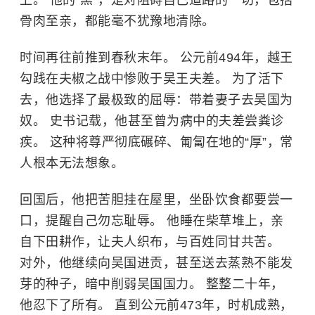
上。 他的“黑”，是对阻碍自己道路的一切，包括
骨肉至亲，都能毫不犹豫地清除。
时间再往前推到春秋末年。 公元前494年，越王
勾践
在夫椒之战中惨败于吴王夫差。 为了活下
去，他选择了最极致的屈辱：带着妻子去吴国为
奴。 史书记载，他甚至曾为病中的
夫差
尝粪诊
疾。 这种将尊严彻底碾碎、匍匐在地的“厚”，常
人根本无法想象。
回国后，他把苦胆挂在屋里，坐卧饮食都要尝一
口，提醒自己勿忘耻辱。 他睡在柴草堆上，亲
自下田耕作，让夫人织布，与百姓同甘共苦。
对外，他继续向吴国进贡，甚至送去蒸熟不能发
芽的种子，暗中削弱吴国国力。 整整二十年，
他忍下了所有。 直到公元前473年，时机成熟，