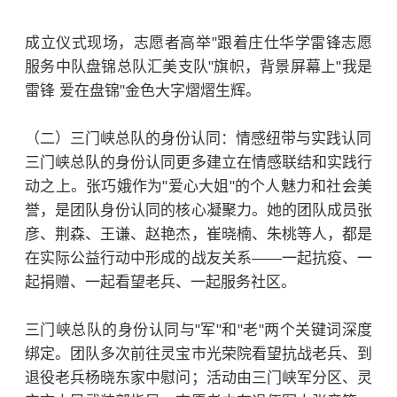
成立仪式现场，志愿者高举"跟着庄仕华学雷锋志愿
服务中队盘锦总队汇美支队"旗帜，背景屏幕上"我是
雷锋 爱在盘锦"金色大字熠熠生辉。
（二）三门峡总队的身份认同：情感纽带与实践认同
三门峡总队的身份认同更多建立在情感联结和实践行
动之上。张巧娥作为"爱心大姐"的个人魅力和社会美
誉，是团队身份认同的核心凝聚力。她的团队成员张
彦、荆森、王谦、赵艳杰，崔晓楠、朱桃等人，都是
在实际公益行动中形成的战友关系——一起抗疫、一
起捐赠、一起看望老兵、一起服务社区。
三门峡总队的身份认同与"军"和"老"两个关键词深度
绑定。团队多次前往灵宝市光荣院看望抗战老兵、到
退役老兵杨晓东家中慰问；活动由三门峡军分区、灵