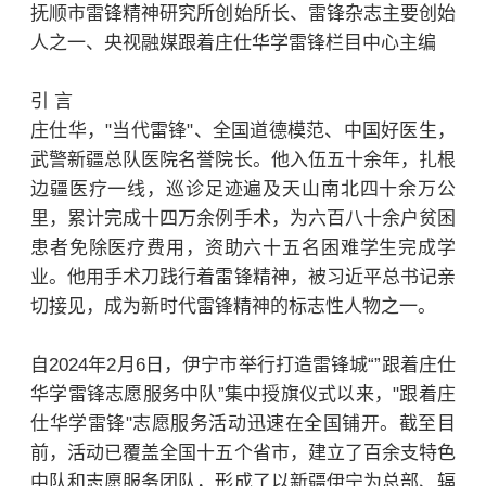
抚顺市雷锋精神研究所创始所长、雷锋杂志主要创始
人之一、央视融媒跟着庄仕华学雷锋栏目中心主编
引 言
庄仕华，"当代雷锋"、全国道德模范、中国好医生，
武警新疆总队医院名誉院长。他入伍五十余年，扎根
边疆医疗一线，巡诊足迹遍及天山南北四十余万公
里，累计完成十四万余例手术，为六百八十余户贫困
患者免除医疗费用，资助六十五名困难学生完成学
业。他用手术刀践行着雷锋精神，被习近平总书记亲
切接见，成为新时代雷锋精神的标志性人物之一。
自2024年2月6日，伊宁市举行打造雷锋城“”跟着庄仕
华学雷锋志愿服务中队”集中授旗仪式以来，"跟着庄
仕华学雷锋"志愿服务活动迅速在全国铺开。截至目
前，活动已覆盖全国十五个省市，建立了百余支特色
中队和志愿服务团队，形成了以新疆伊宁为总部、辐