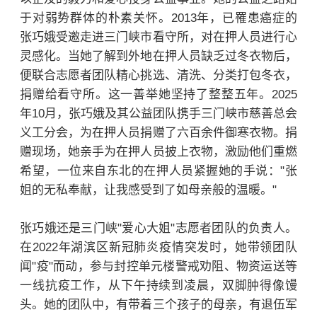
于对弱势群体的朴素关怀。2013年，已罹患癌症的
张巧娥受邀走进三门峡市看守所，对在押人员进行心
灵感化。当她了解到外地在押人员缺乏过冬衣物后，
便联合志愿者团队精心挑选、清洗、分类打包冬衣，
捐赠给看守所。这一善举她坚持了整整五年。2025
年10月，张巧娥及其公益团队携手三门峡市慈善总会
义工分会，为在押人员捐赠了六百余件御寒衣物。捐
赠现场，她亲手为在押人员披上衣物，激励他们重燃
希望，一位来自东北的在押人员紧握她的手说："张
姐的无私奉献，让我感受到了如母亲般的温暖。"
张巧娥还是三门峡"爱心大姐"志愿者团队的负责人。
在2022年湖滨区新冠肺炎疫情突发时，她带领团队
闻"疫"而动，参与封控单元楼警戒劝阻、物资运送等
一线抗疫工作，从下午持续到凌晨，双脚肿得像馒
头。她的团队中，有带着三个孩子的母亲，有退伍军