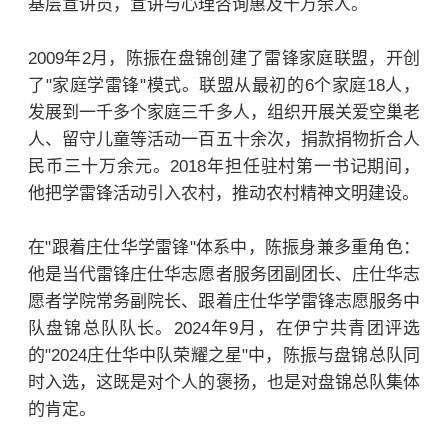
基层宣讲员，宣讲与心理咨询惠及十万余人。
2009年2月，陈振在盘锦创建了雷锋家庭联盟，开创
了"家庭学雷锋"模式。联盟从最初的6个家庭18人，
发展到一千多个家庭三千多人，组织开展关爱
空巢老
人
、留守儿童等活动一百五十余次，捐款捐物折合人
民币三十万余元。2018年担任驻村第一书记期间，
他把学雷锋活动引入农村，推动农村精神文明建设。
在"跟着庄仕华学雷锋"体系中，陈振身兼多重角色：
他是当代雷锋庄仕华志愿者服务团副团长、庄仕华志
愿者学院常务副院长、跟着庄仕华学雷锋志愿服务中
队盘锦总队队长。2024年9月，在伊宁共青团评选
的"2024庄仕华中队荣耀之星"中，陈振与盘锦总队同
时入选，这既是对个人的褒扬，也是对盘锦总队集体
的肯定。