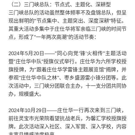
（二）三门峡总队：节点式、主题化、深耕型
三门峡总队的活动虽然整体频率不及盘锦总队，但呈
现出鲜明的"节点集中、主题突出、深度深耕"特征。
其重大活动多集中于庄仕华将军亲临三门峡的时间节
点，形成了"一年两次高潮"的活动节奏：
2024年5月20日——"同心向党'锋'火相传"主题活动
暨"庄仕华中队"授旗仪式举行。庄仕华为六所学校授
旗授牌，为"跟着庄仕华学雷锋主题展览馆"揭牌，并
参观"庄仕华中队之林"、枣乡盛源雷小锋分团等。此
次活动中，三门峡分团联合主办，十一支分团共同协
办，规模盛大。
2024年10月29日——庄仕华一行再次来到三门峡，
前往灵宝市光荣院看望抗战老兵，为馨汇学校授旗授
牌。此次活动深入社区、深入军营、深入学校，内容
丰富且情感浓度极高。