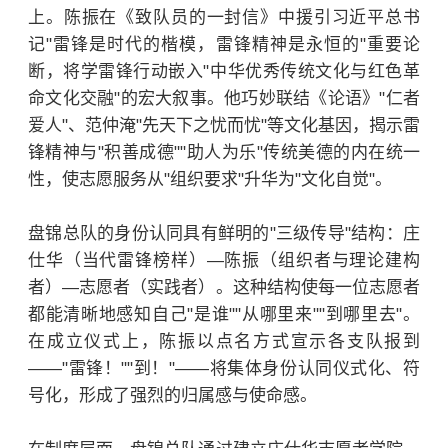
上。陈振在《致队员的一封信》中援引习近平总书
记"雷锋是时代的楷模，雷锋精神是永恒的"重要论
断，将学雷锋行动嵌入"中华优秀传统文化与红色革
命文化交融"的宏大叙事。他巧妙联结《论语》"仁者
爱人"、范仲淹"先天下之忧而忧"等文化基因，揭示雷
锋精神与"积善成德""助人为乐"传统美德的内在统一
性，使志愿服务从"组织要求"升华为"文化自觉"。
盘锦总队的身份认同具有鲜明的"三级传导"结构：庄
仕华（当代雷锋榜样）—陈振（组织者与理论建构
者）—志愿者（实践者）。这种结构使每一位志愿者
都能清晰地感知自己"是谁""从哪里来""到哪里去"。
在成立仪式上，陈振以点名方式宣示各支队报到
——"雷锋！""到！"——将集体身份认同仪式化、符
号化，形成了强烈的归属感与使命感。