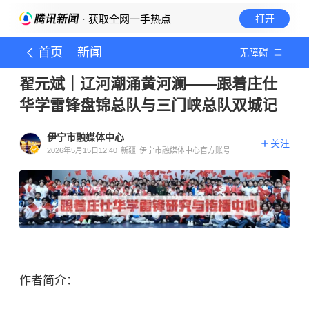
· 获取全网一手热点
打开
首页
新闻
无障碍
翟元斌｜辽河潮涌黄河澜——跟着庄仕
华学雷锋盘锦总队与三门峡总队双城记
伊宁市融媒体中心
关注
2026年5月15日12:40
新疆
伊宁市融媒体中心官方账号
作者简介：