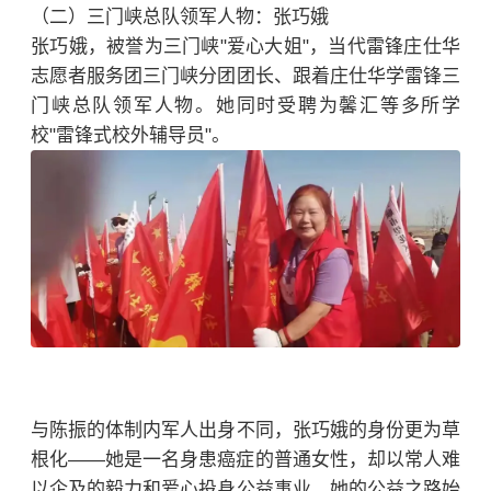
（二）三门峡总队领军人物：张巧娥
张巧娥，被誉为三门峡"爱心大姐"，当代雷锋庄仕华
志愿者服务团三门峡分团团长、跟着庄仕华学雷锋三
门峡总队领军人物。她同时受聘为馨汇等多所学
校"雷锋式校外辅导员"。
与陈振的体制内军人出身不同，张巧娥的身份更为草
根化——她是一名身患癌症的普通女性，却以常人难
以企及的毅力和爱心投身公益事业。她的公益之路始