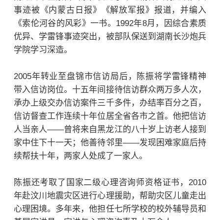
事迹被《内蒙古日报》《解放军报》报道，并编入
《索伦河谷的风彩》一书。1992年8月，因综合素质
优异、学雷锋事迹突出，被部队保送到湖南长沙炮兵
学院学习深造。
2005年转业至盘锦市信访局后，陈振将学雷锋精神
带入信访岗位。十五年间接待信访群众两万多人次，
承办上级交办信访案件三千多件，办结率百分之百，
信访督查工作连续十年位居全省各市之首。他把信访
人当亲人——曾将来自黑龙江的八十岁上访老人接到
家中住下十一天；他善待邻里——发现困难家庭后持
续帮扶十年，两家人处成了一家人。
陈振还考取了国家二级心理咨询师资格证书，2010
年赴汶川地震灾区进行心理援助，帮助灾区儿童走出
心理困境。多年来，他担任七所学校的校外辅导员和