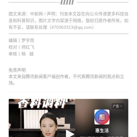
图文来源：中新网 / 声明：刊发本文旨在向公众传递更多科技信
息和科普知识，图片文字内容源于网络，版权归原作者所有，如
有不妥，请联系处理（470363313@qq.com）
编辑丨罗宇昂
校对丨师红飞
审核丨杨 越
免责声明
本文来自腾讯新闻客户端创作者，不代表腾讯新闻的观点和立
场。
广告