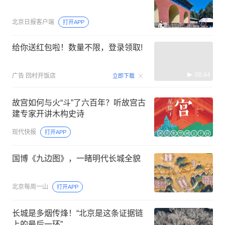
北京日报客户端
打开APP
给你送红包啦！数量不限，登录领取!
00:44
广告
回村开饭店
立即下载
故宫如何与火“斗”了六百年？听故宫古
建专家开讲木构史诗
现代快报
打开APP
国博《九边图》，一睹明代长城全貌
北京每周一山
打开APP
长城是多烟传烽！“北京是这条证据链
上的最后一环”