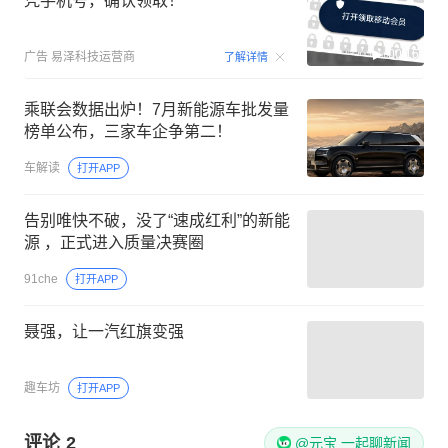
凭手机号，确认领取！
00:15
广告
易泽科技运营商
了解详情
乘联会数据出炉！7月新能源车批发量
榜单公布，三家车企争第二！
车解读
打开APP
告别唯快不破，没了“速成红利”的新能
源 ，正式进入质量决赛圈
91che
打开APP
聂强，让一汽红旗变强
趣车坊
打开APP
评论
2
@元宝 一起聊新闻