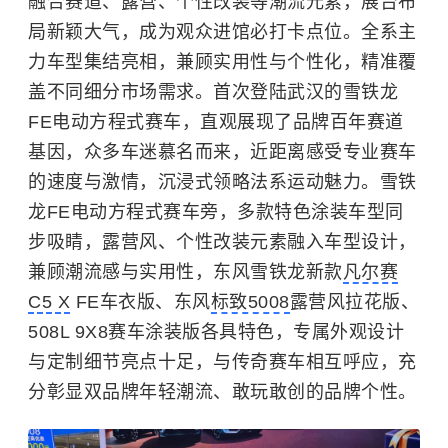
融合赛道、露营、个性改装等潮流元素，展台布
局新颖大气，成为观众进馆必打卡点位。全系主
力车型集结亮相，兼顾实用性与个性化，精准覆
盖不同细分市场需求。首次登陆武汉的雪铁龙
FE电动方程式赛车，直观展现了品牌百年赛道
基因，众多车迷慕名而来，近距离感受专业赛车
的速度与激情，沉浸式领略法系运动魅力。雪铁
龙FE电动方程式赛车旁，多款特色涂装车型同
步吸睛，露营风、个性改装元素融入车型设计，
兼顾潮流感与实用性，东风雪铁龙新款
凡尔赛
C5 X
FE车衣版、东风
标致5008
露营风拉花版、
508L 9X8赛车涂装版各具特色，专属外观设计
与定制细节亮点十足，与传奇赛车相互呼应，充
分彰显双品牌年轻潮流、敢玩敢创的品牌个性。