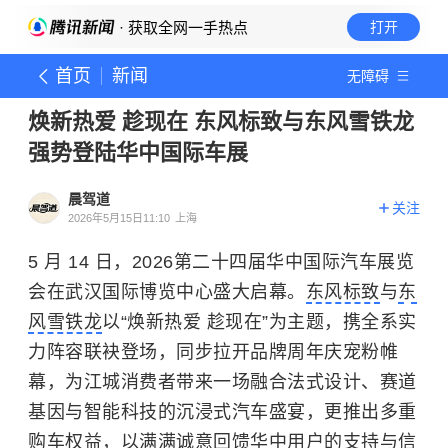
· 获取全网一手热点
打开
首页
新闻
无障碍
焕新热爱 趁现在 东风标致与东风雪铁龙
强势登陆华中国际车展
晨驾道
关注
2026年5月15日11:10
上海
5 月 14 日，2026第二十四届华中国际汽车展览
会在武汉国际博览中心盛大启幕。
东风标致
与
东
风雪铁龙
以“焕新热爱 趁现在”为主题，携全系实
力阵容联袂登场，同步拉开品牌周年庆宠粉帷
幕，为江城消费者带来一场融合法式设计、赛道
基因与智能科技的沉浸式汽车盛宴，更推出多重
购车权益，以满满诚意回馈华中用户的支持与信