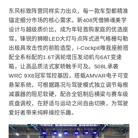
东风标致阵营同样实力出众，每一款车型都精准
锚定细分市场的核心需求。新408凭借狮魂美学
设计与越级质价比，成为年轻首购家庭的优选座
驾，锋锐的狮眼LED大灯与点阵式进气格栅勾勒
出极具攻击性的前脸造型，i-Cockpit唯我座舱搭
配全系标配的1.6T涡轮增压发动机与6AT变速
箱，让高品质法式家轿触手可及。508L承袭
WRC 9X8冠军驾控基因，搭载AMVAR电子可变
悬架系统，可根据路况与驾驶模式独立调节每根
减震器的阻尼软硬，配合全铝制后横梁与赛车级
底盘调校，在舒适与运动之间自由切换，为驾驶
爱好者带来纯粹操控乐趣。