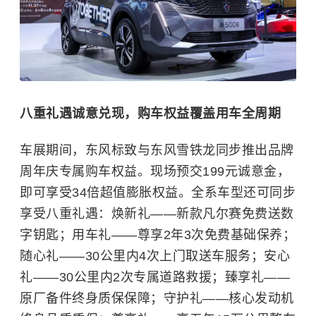
八重礼遇诚意兑现，购车权益覆盖用车全周期
车展期间，东风标致与东风雪铁龙同步推出品牌
周年庆专属购车权益。现场预交199元诚意金，
即可享受34倍超值膨胀权益。全系车型还可同步
享受八重礼遇：焕新礼——新款凡尔赛免费送数
字钥匙；用车礼——尊享2年3次免费基础保养；
随心礼——30公里内4次上门取送车服务；安心
礼——30公里内2次专属道路救援；臻享礼——
原厂备件终身质保保障；守护礼——核心发动机