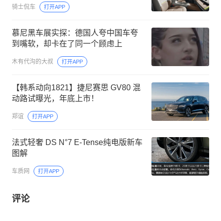
骑士侃车
打开APP
慕尼黑车展实探：德国人夸中国车夸
到嘴软，却卡在了同一个顾虑上
木有代沟的大叔
打开APP
【韩系动向1821】捷尼赛思 GV80 混
动路试曝光，年底上市！
郑谊
打开APP
法式轻奢 DS N°7 E-Tense纯电版新车
图解
车质网
打开APP
评论