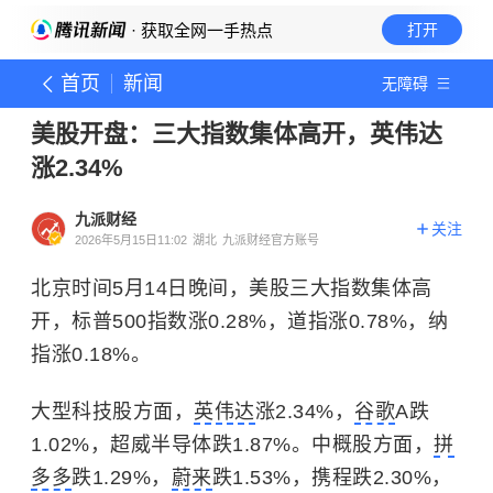
· 获取全网一手热点
打开
首页
新闻
无障碍
美股开盘：三大指数集体高开，英伟达
涨2.34%
九派财经
关注
2026年5月15日11:02
湖北
九派财经官方账号
北京时间5月14日晚间，美股三大指数集体高
开，标普500指数涨0.28%，道指涨0.78%，纳
指涨0.18%。
大型科技股方面，
英伟达
涨2.34%，
谷歌
A跌
1.02%，超威半导体跌1.87%。中概股方面，
拼
多多
跌1.29%，
蔚来
跌1.53%，携程跌2.30%，