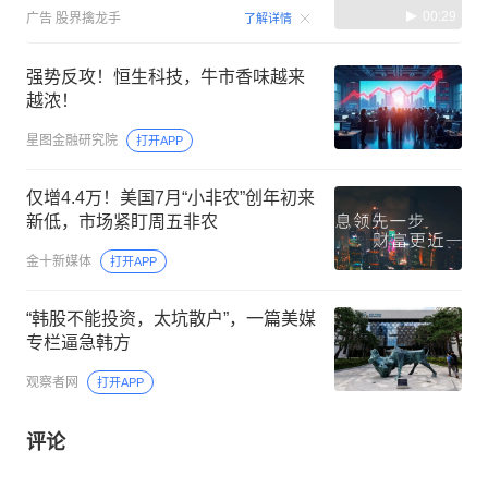
00:29
广告
股界擒龙手
了解详情
强势反攻！恒生科技，牛市香味越来
越浓！
星图金融研究院
打开APP
仅增4.4万！美国7月“小非农”创年初来
新低，市场紧盯周五非农
金十新媒体
打开APP
“韩股不能投资，太坑散户”，一篇美媒
专栏逼急韩方
观察者网
打开APP
评论