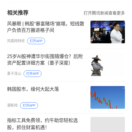
相关推荐
打开腾讯新闻查看更多
风暴眼 | 韩股“暴富赌场”崩塌，短线散
户负债百万搬进格子间
凤凰网财经
打开APP
25岁AI股神遭华尔街围猎爆仓？后附
资产配置详细方案（墨子深度）
墨子连山
打开APP
韩国股市，缘何大起大落
潮新闻
打开APP
指标工具免费领，约牛助您轻松选
股，抓住财富机遇！