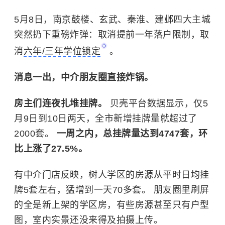
5月8日，南京鼓楼、玄武、秦淮、建邺四大主城
突然扔下重磅炸弹：取消提前一年落户限制，取
消
六年/三年学位锁定
。
消息一出，中介朋友圈直接炸锅。
房主们连夜扎堆挂牌。
贝壳平台数据显示，仅5
月9日到10日两天，全市新增挂牌量就超过了
2000套。
一周之内，总挂牌量达到4747套，环
比上涨了27.5%。
有中介门店反映，树人学区的房源从平时日均挂
牌5套左右，猛增到一天70多套。 朋友圈里刷屏
的全是新上架的学区房，有些房源甚至只有户型
图，室内实景还没来得及拍摄上传。