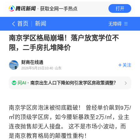
· 获取全网一手热点
打开
首页
新闻
无障碍
南京学区格局崩塌！落户放宽学位不
限，二手房扎堆降价
财商在线通
关注
2026年5月15日10:40
山东
问AI
·
南京出生人口下降如何引发学区房政策调整？
南京学区房泡沫被彻底戳破！ 曾经单价飙到9万/
㎡的顶级学区房，如今腰斩暴跌至2万/㎡，业主
连夜抛售却无人接盘。 这不是市场小波动，而
是南京教育格局的颠覆性重构！