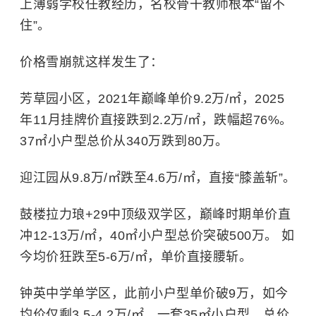
上薄弱学校任教经历，名校骨干教师根本“留不
住”。
价格雪崩就这样发生了：
芳草园小区，2021年巅峰单价9.2万/㎡，2025
年11月挂牌价直接跌到2.2万/㎡，跌幅超76%。
37㎡小户型总价从340万跌到80万。
迎江园从9.8万/㎡跌至4.6万/㎡，直接“膝盖斩”。
鼓楼拉力琅+29中顶级双学区，巅峰时期单价直
冲12-13万/㎡，40㎡小户型总价突破500万。 如
今均价狂跌至5-6万/㎡，单价直接腰斩。
钟英中学单学区，此前小户型单价破9万，如今
均价仅剩3.5-4.2万/㎡，一套35㎡小户型，总价