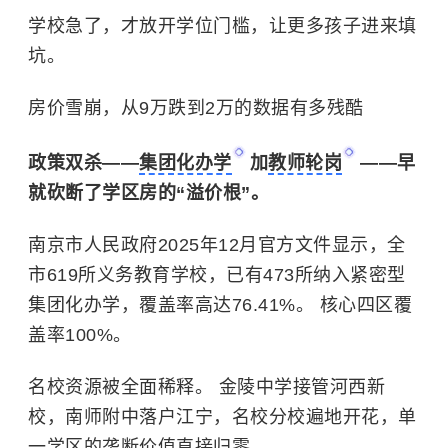
学校急了，才放开学位门槛，让更多孩子进来填
坑。
房价雪崩，从9万跌到2万的数据有多残酷
政策双杀——
集团化办学
加
教师轮岗
——早
就砍断了学区房的“溢价根”。
南京市人民政府2025年12月官方文件显示，全
市619所义务教育学校，已有473所纳入紧密型
集团化办学，覆盖率高达76.41%。 核心四区覆
盖率100%。
名校资源被全面稀释。 金陵中学接管河西新
校，南师附中落户江宁，名校分校遍地开花，单
一学区的垄断价值直接归零。