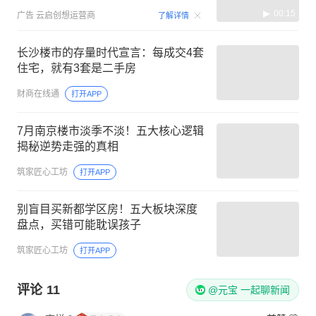
00:15
广告
云启创想运营商
了解详情
长沙楼市的存量时代宣言：每成交4套
住宅，就有3套是二手房
财商在线通
打开APP
7月南京楼市淡季不淡！五大核心逻辑
揭秘逆势走强的真相
筑家匠心工坊
打开APP
别盲目买新都学区房！五大板块深度
盘点，买错可能耽误孩子
筑家匠心工坊
打开APP
评论
11
@元宝 一起聊新闻