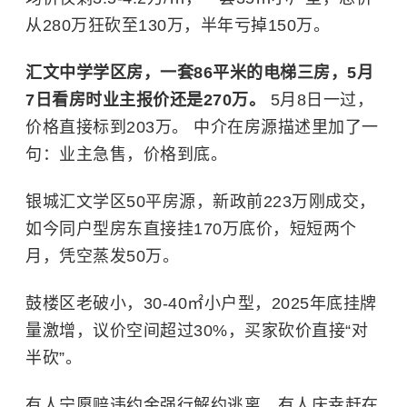
从280万狂砍至130万，半年亏掉150万。
汇文中学学区房，一套86平米的电梯三房，5月
7日看房时业主报价还是270万。
5月8日一过，
价格直接标到203万。 中介在房源描述里加了一
句：业主急售，价格到底。
银城汇文学区50平房源，新政前223万刚成交，
如今同户型房东直接挂170万底价，短短两个
月，凭空蒸发50万。
鼓楼区老破小，30-40㎡小户型，2025年底挂牌
量激增，议价空间超过30%，买家砍价直接“对
半砍”。
有人宁愿赔违约金强行解约逃离，有人庆幸赶在