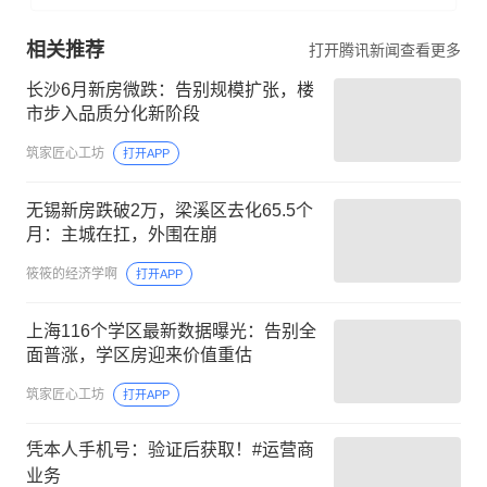
相关推荐
打开腾讯新闻查看更多
长沙6月新房微跌：告别规模扩张，楼
市步入品质分化新阶段
筑家匠心工坊
打开APP
无锡新房跌破2万，梁溪区去化65.5个
月：主城在扛，外围在崩
筱筱的经济学啊
打开APP
上海116个学区最新数据曝光：告别全
面普涨，学区房迎来价值重估
筑家匠心工坊
打开APP
凭本人手机号：验证后获取！#运营商
业务