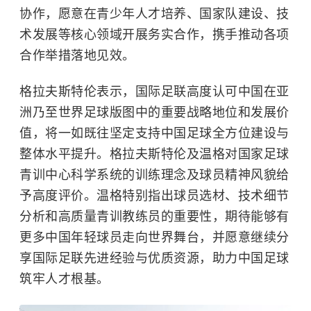
协作，愿意在青少年人才培养、国家队建设、技
术发展等核心领域开展务实合作，携手推动各项
合作举措落地见效。
格拉夫斯特伦表示，国际足联高度认可中国在亚
洲乃至世界足球版图中的重要战略地位和发展价
值，将一如既往坚定支持中国足球全方位建设与
整体水平提升。格拉夫斯特伦及温格对国家足球
青训中心科学系统的训练理念及球员精神风貌给
予高度评价。
温格特别指出球员选材、技术细节
分析和高质量青训教练员的重要性，期待能够有
更多中国年轻球员走向世界舞台，并愿意继续分
享国际足联先进经验与优质资源，助力中国足球
筑牢人才根基。