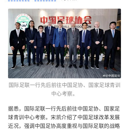
国际足联一行先后前往中国足协、国家足球青训
中心考察。
据悉，国际足联一行先后前往中国足协、国家足
球青训中心考察。宋凯介绍了中国足球改革发展
近况，强调中国足协高度重视与国际足联的战略