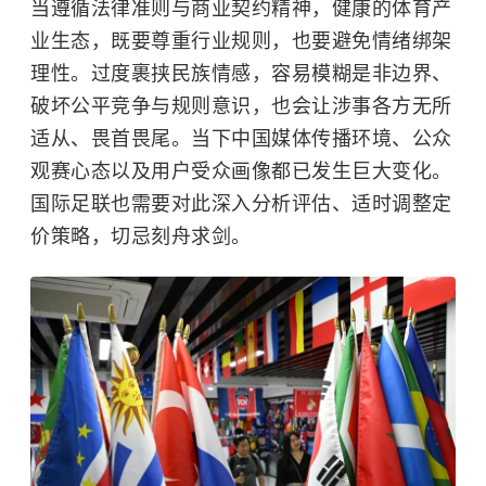
当遵循法律准则与商业契约精神，健康的体育产
业生态，既要尊重行业规则，也要避免情绪绑架
理性。过度裹挟民族情感，容易模糊是非边界、
破坏公平竞争与规则意识，也会让涉事各方无所
适从、畏首畏尾。当下中国媒体传播环境、公众
观赛心态以及用户受众画像都已发生巨大变化。
国际足联也需要对此深入分析评估、适时调整定
价策略，切忌刻舟求剑。