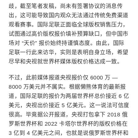
歧，截至笔者发稿，尚未有签署协议的消息传
出，这可能导致国内观众无法通过传统免费渠道
观看赛事。国际足联正面临全球版权销售压力，
试图通过高价版权报价填补预算缺口，但中国市
场对 “天价” 报价始终持谨慎态度。由此，国际
足联一行此来访华，实则是表明自身立场，希望
尽早和央视就世界杯媒体版权价格达成一致。
不过，此前媒体报道央视报价仅 6000 万 —
8000 万美元并不属实。
根据懒熊体育的最新报
道，国际足联的报价为两届世界杯总价接近 6 亿
美元，央视出价接近 5 亿美元。这一说法可信度
很高。毕竟据公开报道，央视打包拿下 2018 俄
罗斯世界杯和 2022 卡塔尔世界杯的版权价格在
3 亿到 4 亿美元之间，也就是说俄罗斯世界杯和