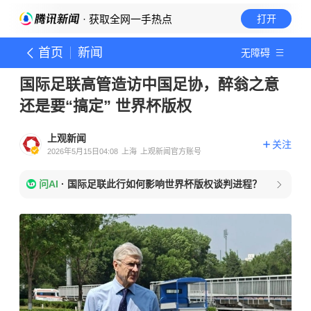
· 获取全网一手热点
打开
首页
新闻
无障碍
国际足联高管造访中国足协，醉翁之意
还是要“搞定” 世界杯版权
上观新闻
关注
2026年5月15日04:08
上海
上观新闻官方账号
问AI
·
国际足联此行如何影响世界杯版权谈判进程？