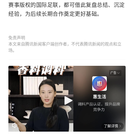
赛事版权的国际足联，都可借此复盘总结、沉淀
经验，为后续长期合作奠定更好基础。
免责声明
本文来自腾讯新闻客户端创作者，不代表腾讯新闻的观点和立
场。
广告
了解详情