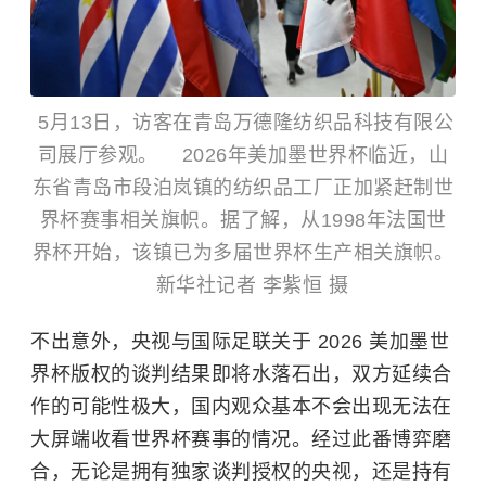
5月13日，访客在青岛万德隆纺织品科技有限公
司展厅参观。 2026年美加墨世界杯临近，山
东省青岛市段泊岚镇的纺织品工厂正加紧赶制世
界杯赛事相关旗帜。据了解，从1998年法国世
界杯开始，该镇已为多届世界杯生产相关旗帜。
新华社记者 李紫恒 摄
不出意外，央视与国际足联关于 2026 美加墨世
界杯版权的谈判结果即将水落石出，双方延续合
作的可能性极大，国内观众基本不会出现无法在
大屏端收看世界杯赛事的情况。经过此番博弈磨
合，无论是拥有独家谈判授权的央视，还是持有