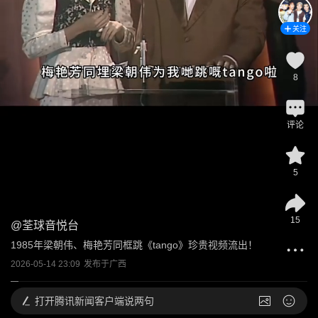
关注
8
评论
5
15
@
荃球音悦台
1985年梁朝伟、梅艳芳同框跳《tango》珍贵视频流出！
2026-05-14 23:09
发布于
广西
打开
腾讯新闻客户端说两句