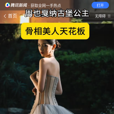
· 获取全网一手热点
打开
首页
视频
无障碍