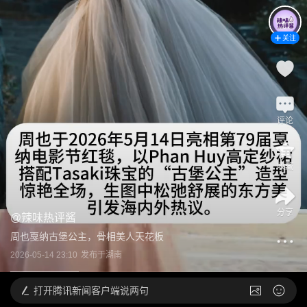
关注
评论
收藏
分享
@
辣味热评酱
周也戛纳古堡公主，骨相美人天花板
2026-05-14 23:10
发布于
湖南
打开
腾讯新闻客户端说两句