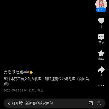
关注
1
评论
收藏
@
吃瓜七点半v
2
堂妹非要跟着女孩去敬酒，刚好撞见公公喝花酒《良陈美
锦》
2026-05-14 23:04
发布于
福建
打开
腾讯新闻客户端说两句