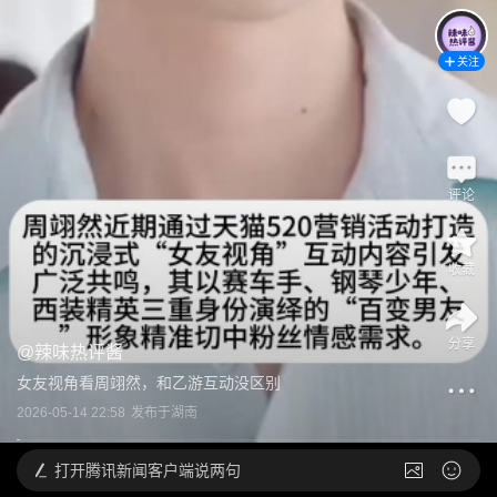
关注
评论
收藏
分享
@
辣味热评酱
女友视角看周翊然，和乙游互动没区别
2026-05-14 22:58
发布于
湖南
打开
腾讯新闻客户端说两句