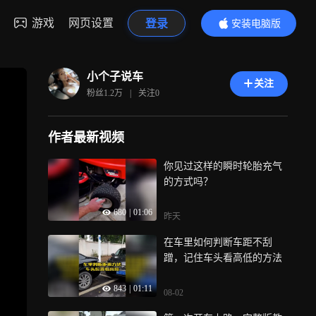
游戏
网页设置
登录
安装电脑版
内容更精彩
小个子说车
关注
粉丝
1.2万
|
关注
0
作者最新视频
你见过这样的瞬时轮胎充气
的方式吗？
680
|
01:06
昨天
在车里如何判断车距不刮
蹭，记住车头看高低的方法
843
|
01:11
08-02