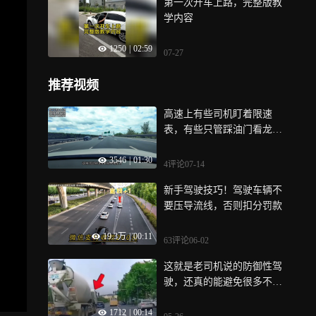
第一次开车上路，完整版教
学内容
1250
|
02:59
07-27
推荐视频
高速上有些司机盯着限速
表，有些只管踩油门看龙门
架，你属于哪种
3546
|
01:30
4评论
07-14
新手驾驶技巧！驾驶车辆不
要压导流线，否则扣分罚款
19.3万
|
00:11
63评论
06-02
这就是老司机说的防御性驾
驶，还真的能避免很多不必
要的麻烦！
1712
|
00:14