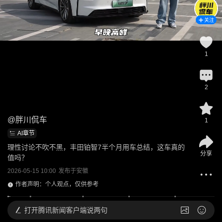
关注
1
2
@
胖川侃车
1
AI章节
理性讨论不吹不黑，丰田铂智7半个月用车总结，这车真的
分享
值吗？
2026-05-15 10:00
发布于
安徽
作者声明：个人观点，仅供参考
打开
腾讯新闻客户端说两句