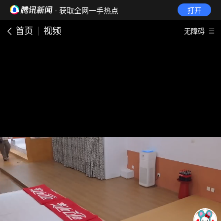
· 获取全网一手热点
打开
首页
视频
无障碍