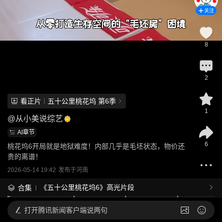
关注
8
2
看正片
五十公里桃花坞 第6季
1
@
从小美说综艺
AI章节
6
桃花坞6开局就是地狱难度！内部几乎是毛坯状态，物价还
贵的离谱！
2026-05-14 19:42
发布于
河南
《五十公里桃花坞6》高光片段
合集
打开
腾讯新闻客户端说两句