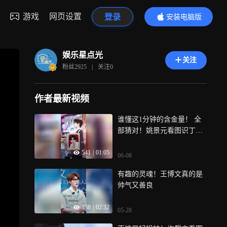
游戏
网页设置
登录
安装电脑版
内容更精彩
娱乐星点光
关注
粉丝
2925
|
关注
0
作者最新视频
谁懂这1分钟的含金量！ 全
部猜对！姚景元看图识丁程
鑫 李昀锐 关晓彤 代露娃 马
541
|
01:05
柏全 赖伟明 张康乐
06-08
有趣的灵魂！王博文真的是
帅气又善良
138
|
02:32
05-28