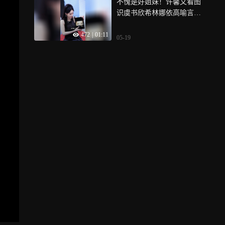
不愧是好姐妹！许馨文看图
识虞书欣希林娜依高喻言徐
艺洋段奥娟林小宅全部猜对
472
|
01:11
05-19