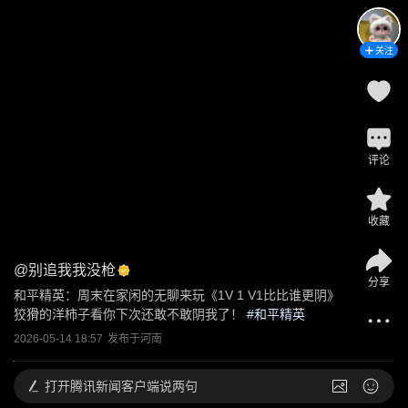
关注
评论
收藏
@
别追我我没枪
分享
和平精英：周末在家闲的无聊来玩《1V 1 V1比比谁更阴》
狡猾的洋柿子看你下次还敢不敢阴我了！
 #
和平精英
2026-05-14 18:57
发布于
河南
打开
腾讯新闻客户端说两句