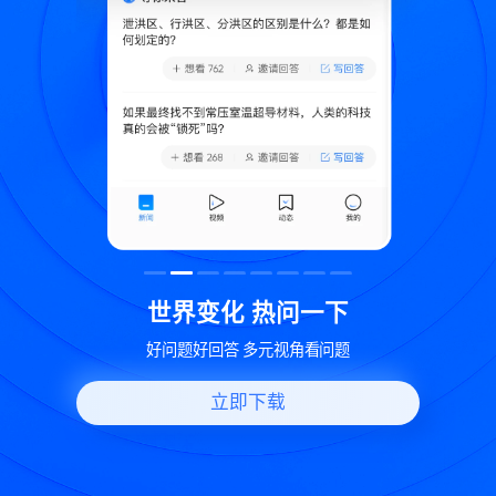
致
世界变化 热问一下
好问题好回答 多元视角看问题
立即下载