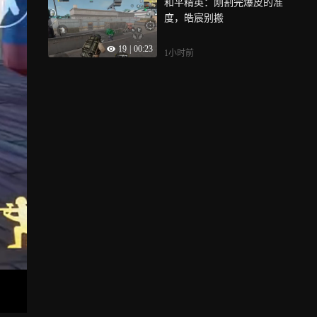
和平精英：刚割完爆皮的准
度，皓宸别搬
19
|
00:23
1小时前