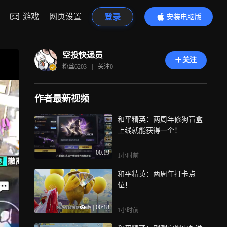
游戏
网页设置
登录
安装电脑版
内容更精彩
空投快递员
关注
粉丝
6203
|
关注
0
作者最新视频
和平精英：两周年修狗盲盒
上线就能获得一个！
00:19
1小时前
和平精英：两周年打卡点
位！
5
|
00:18
1小时前