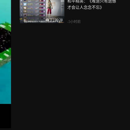
和平精英：《难道只有遗憾
才会让人念念不忘》
1
|
00:28
-5小时前