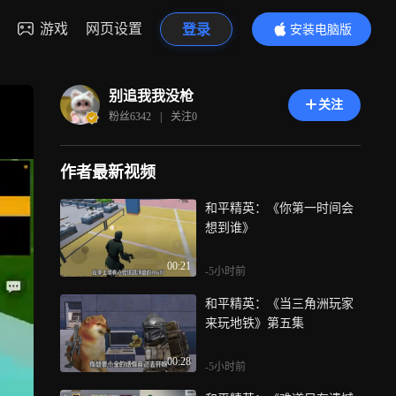
游戏
网页设置
登录
安装电脑版
内容更精彩
别追我我没枪
关注
粉丝
6342
|
关注
0
作者最新视频
和平精英：《你第一时间会
想到谁》
00:21
-5小时前
和平精英：《当三角洲玩家
来玩地铁》第五集
00:28
-5小时前