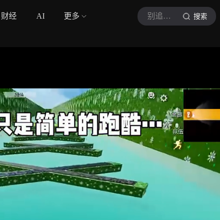
财经
AI
更多
别追我我没枪
搜索