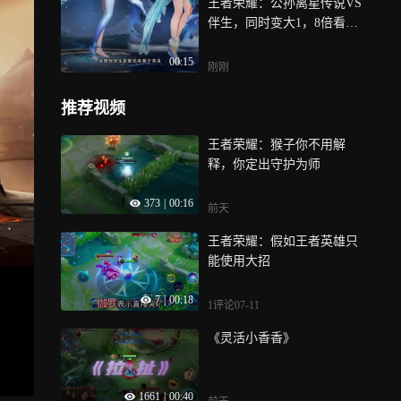
王者荣耀：公孙离星传说VS
伴生，同时变大1，8倍看细
节，伴生皮也有亮点
00:15
刚刚
推荐视频
王者荣耀：猴子你不用解
释，你定出守护为师
373
|
00:16
前天
王者荣耀：假如王者英雄只
能使用大招
7
|
00:18
1评论
07-11
《灵活小香香》
1661
|
00:40