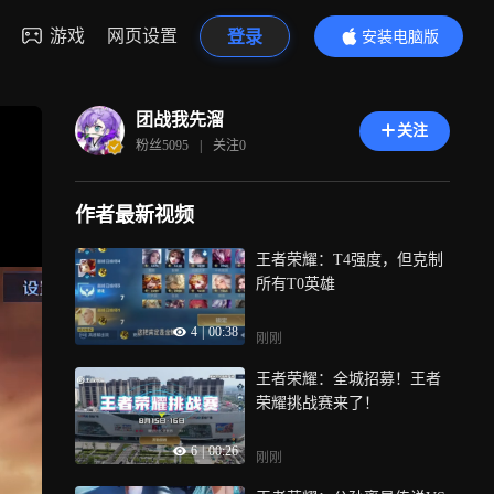
游戏
网页设置
登录
安装电脑版
内容更精彩
团战我先溜
关注
粉丝
5095
|
关注
0
作者最新视频
王者荣耀：T4强度，但克制
所有T0英雄
4
|
00:38
刚刚
王者荣耀：全城招募！王者
荣耀挑战赛来了！
6
|
00:26
刚刚