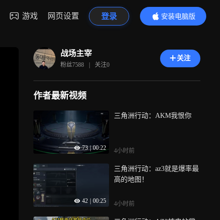
游戏
网页设置
登录
安装电脑版
内容更精彩
战场主宰
关注
粉丝
7588
|
关注
0
作者最新视频
三角洲行动：AKM我恨你
73
|
00:22
4小时前
三角洲行动：az3就是爆率最
高的地图！
42
|
00:25
4小时前