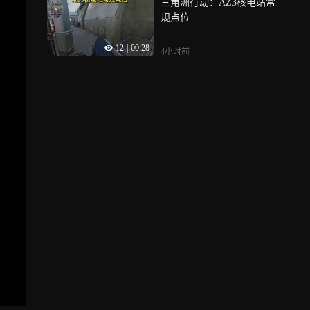
三角洲行动：AZ3核电站常
规点位
12
|
00:28
4小时前