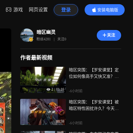
游戏
网页设置
登录
安装电脑版
内容更精彩
暗区幽灵
关注
粉丝
4281
|
关注
0
作者最新视频
暗区突围：【岁安课堂】定
位如何像高手又快又准？眼
手同步将全面提升
2
|
01:16
-6小时前
暗区突围：【岁安课堂】被
暗区特性困扰许久？今天教
你彻底解决
00:59
-6小时前