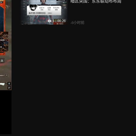
暗区突围：东东联动布布周
1
|
00:26
-6小时前