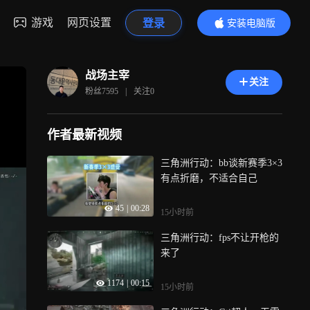
游戏
网页设置
登录
安装电脑版
内容更精彩
战场主宰
关注
粉丝
7595
|
关注
0
作者最新视频
三角洲行动：bb谈新赛季3×3
有点折磨，不适合自己
45
|
00:28
15小时前
三角洲行动：fps不让开枪的
来了
1174
|
00:15
15小时前