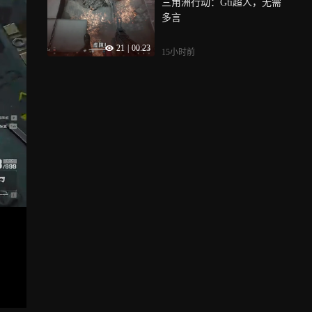
三角洲行动：Gti超人，无需
多言
21
|
00:23
15小时前