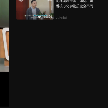
同样闻着清香，薄荷、留兰
香核心化学物质完全不同
4
|
01:51
-6小时前