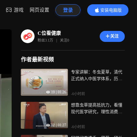
游戏
网页设置
登录
安装电脑版
内容更精彩
C位看健康
关注
粉丝
3.1万
|
关注
0
作者最新视频
专家讲解：冬虫夏草，清代
正式纳入中医学体系，历史
渊源讲清楚
19
|
01:26
-6小时前
想靠虫草提高抵抗力，看懂
现代医学研究，理性消费不
花冤枉钱
92
|
01:27
-6小时前