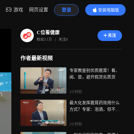
游戏
网页设置
登录
安装电脑版
内容更精彩
C位看健康
关注
粉丝
3.1万
|
关注
0
作者最新视频
专家教鉴别优质鹿茸！看、
闻、尝，避开假货劣质货
38
|
01:57
2小时前
最大化发挥鹿茸药效用什么
方式？专家：泡酒，但不是
人人适合
70
|
00:34
2小时前