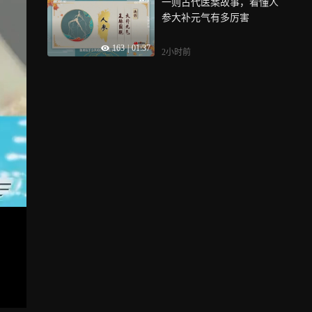
一则古代医案故事，看懂人
参大补元气有多厉害
163
|
01:37
2小时前