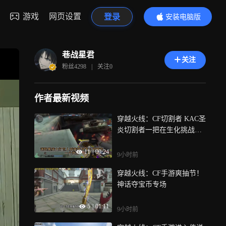
游戏
网页设置
登录
安装电脑版
内容更精彩
巷战星君
关注
粉丝
4298
|
关注
0
作者最新视频
穿越火线：CF切割者 KAC圣
炎切割者一把在生化挑战都
很出色的武器
11
|
00:24
9小时前
穿越火线：CF手游爽抽节！
神话夺宝币专场
5
|
01:11
9小时前