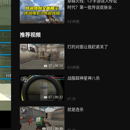
穿越火线：CF手游进入传说
时代？第一批传说皮肤全方
位展示
5
|
03:56
9小时前
推荐视频
打的对面让我赶紧关了
37
|
00:24
9小时前
战服超神星神八杀
67
|
00:33
07-29
就是连杀
653
|
00:30