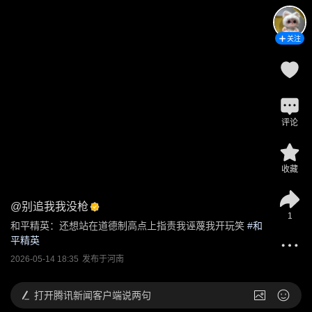
关注
评论
收藏
@
别追我我没枪
1
和平精英：还想站在道德制高点上指责我诬蔑我开玩笑
 #
和
平精英
2026-05-14 18:35
发布于
河南
打开
腾讯新闻客户端说两句