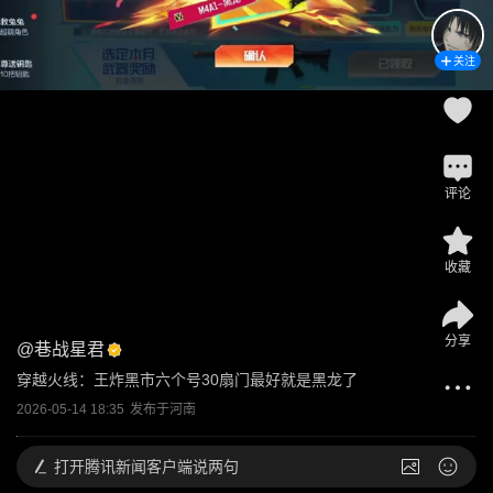
关注
评论
收藏
分享
@
巷战星君
穿越火线：王炸黑市六个号30扇门最好就是黑龙了
2026-05-14 18:35
发布于
河南
打开
腾讯新闻客户端说两句