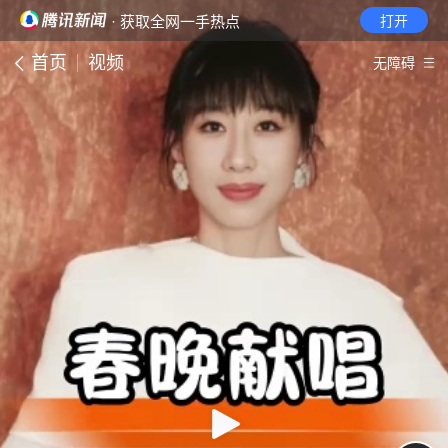
· 获取全网一手热点
打开
首页
视频
无障碍