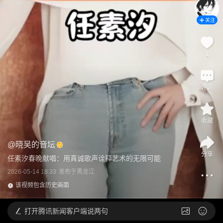
关注
1
评论
收藏
@
晓吴的音坛
分享
任素汐春晚献唱：用真诚歌声诠释艺术的无限可能
2026-05-14 18:33
发布于
黑龙江
该视频包含历史画面
打开
腾讯新闻客户端说两句